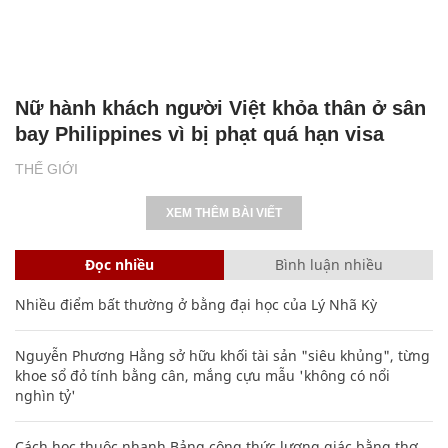
Nữ hành khách người Việt khỏa thân ở sân
bay Philippines vì bị phạt quá hạn visa
THẾ GIỚI
XEM THÊM BÀI VIẾT
Đọc nhiều
Bình luận nhiều
Nhiều điểm bất thường ở bằng đại học của Lý Nhã Kỳ
Nguyễn Phương Hằng sở hữu khối tài sản "siêu khủng", từng
khoe sổ đỏ tính bằng cân, mắng cựu mẫu 'không có nổi
nghìn tỷ'
Cách học thuộc nhanh Bảng công thức lượng giác bằng thơ,