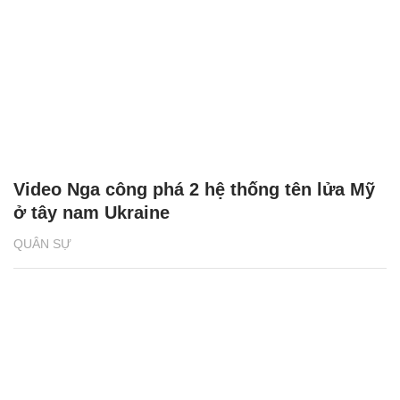
Video Nga công phá 2 hệ thống tên lửa Mỹ
ở tây nam Ukraine
QUÂN SỰ