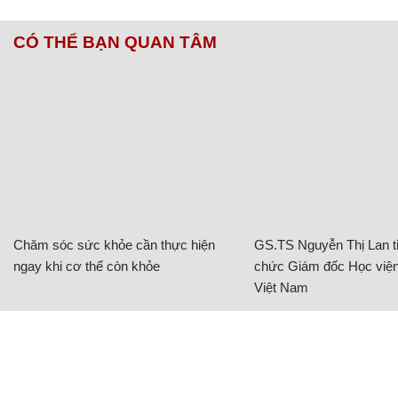
CÓ THỂ BẠN QUAN TÂM
Chăm sóc sức khỏe cần thực hiện
GS.TS Nguyễn Thị Lan ti
ngay khi cơ thể còn khỏe
chức Giám đốc Học viện
Việt Nam