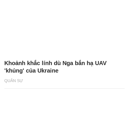
Khoảnh khắc lính dù Nga bắn hạ UAV
'khủng' của Ukraine
QUÂN SỰ