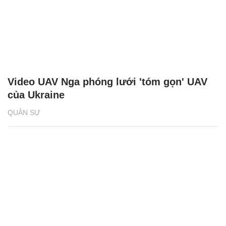
Video UAV Nga phóng lưới 'tóm gọn' UAV
của Ukraine
QUÂN SỰ