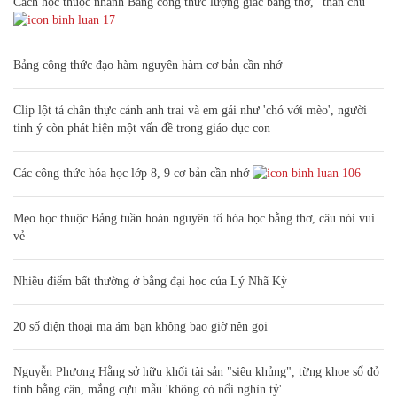
Cách học thuộc nhanh Bảng công thức lượng giác bằng thơ, "thần chú"
17
Bảng công thức đạo hàm nguyên hàm cơ bản cần nhớ
Clip lột tả chân thực cảnh anh trai và em gái như 'chó với mèo', người
tinh ý còn phát hiện một vấn đề trong giáo dục con
Các công thức hóa học lớp 8, 9 cơ bản cần nhớ
106
Mẹo học thuộc Bảng tuần hoàn nguyên tố hóa học bằng thơ, câu nói vui
vẻ
Nhiều điểm bất thường ở bằng đại học của Lý Nhã Kỳ
20 số điện thoại ma ám bạn không bao giờ nên gọi
Nguyễn Phương Hằng sở hữu khối tài sản "siêu khủng", từng khoe sổ đỏ
tính bằng cân, mắng cựu mẫu 'không có nổi nghìn tỷ'