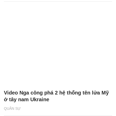
Video Nga công phá 2 hệ thống tên lửa Mỹ
ở tây nam Ukraine
QUÂN SỰ