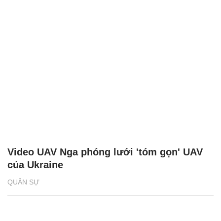
Video UAV Nga phóng lưới 'tóm gọn' UAV
của Ukraine
QUÂN SỰ