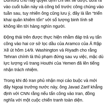
Dunford cho hay quyết định chi tiết sẽ được đưa ra
vào cuối tuần này và công bố trước công chúng vào
tuần sau, tuy nhiên ông cũng lưu ý, đây là lần “triển
khai quân khiêm tốn” với số lượng binh lính sẽ
không lên tới hàng nghìn người.
Động thái trên được thực hiện nhằm đáp trả vụ tấn
công vào hai cơ sở lọc dầu của Aramco của Ả Rập
Xê út hôm 14/9. Washington và Riyadh cho rằng
Tehran chính là thủ phạm đứng sau vụ việc, mặc dù
lực lượng vũ trang Houthi của Yemen đã lên tiếng
nhận trách nhiệm.
Trong khi đó Iran phủ nhận mọi cáo buộc và mới
đây Ngoại trưởng nước này, ông Javad Zarif khẳng
định với CNN rằng nếu tấn công vào Iran, đồng
nghĩa với một cuộc chiến tranh toàn diện.