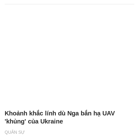
Khoảnh khắc lính dù Nga bắn hạ UAV
'khủng' của Ukraine
QUÂN SỰ