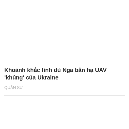
Khoảnh khắc lính dù Nga bắn hạ UAV
'khủng' của Ukraine
QUÂN SỰ