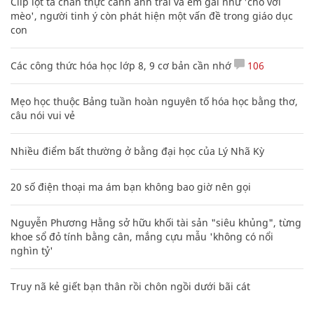
Clip lột tả chân thực cảnh anh trai và em gái như 'chó với
mèo', người tinh ý còn phát hiện một vấn đề trong giáo dục
con
Các công thức hóa học lớp 8, 9 cơ bản cần nhớ
106
Mẹo học thuộc Bảng tuần hoàn nguyên tố hóa học bằng thơ,
câu nói vui vẻ
Nhiều điểm bất thường ở bằng đại học của Lý Nhã Kỳ
20 số điện thoại ma ám bạn không bao giờ nên gọi
Nguyễn Phương Hằng sở hữu khối tài sản "siêu khủng", từng
khoe sổ đỏ tính bằng cân, mắng cựu mẫu 'không có nổi
nghìn tỷ'
Truy nã kẻ giết bạn thân rồi chôn ngồi dưới bãi cát