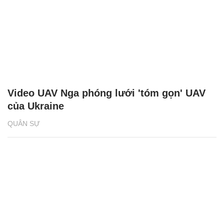
Video UAV Nga phóng lưới 'tóm gọn' UAV
của Ukraine
QUÂN SỰ