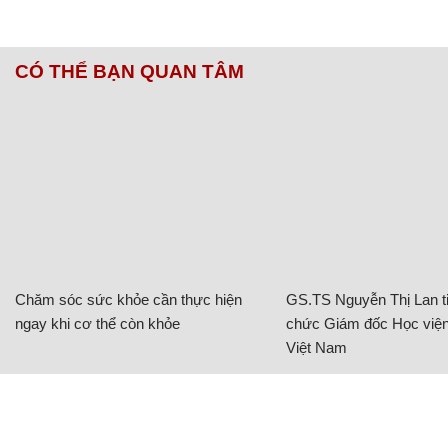
CÓ THỂ BẠN QUAN TÂM
Chăm sóc sức khỏe cần thực hiện
GS.TS Nguyễn Thị Lan ti
ngay khi cơ thể còn khỏe
chức Giám đốc Học viện
Việt Nam