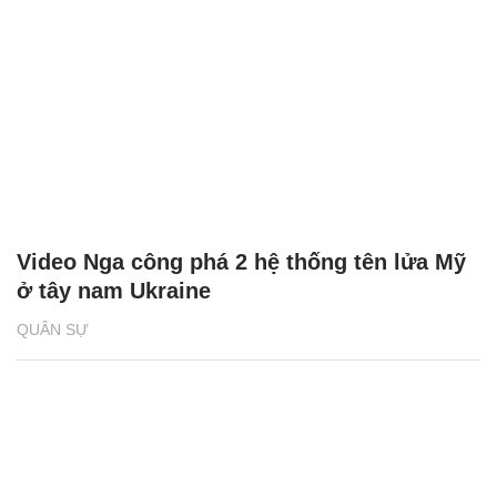
Video Nga công phá 2 hệ thống tên lửa Mỹ
ở tây nam Ukraine
QUÂN SỰ