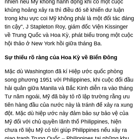
nhiên nếu Mỹ không hành động khi có một cuộc
khủng hoảng xảy ra thì điều đó sẽ khiến dư luận
trong khu vực coi Mỹ không phải là một đối tác đáng
tin cậy”, J Stapleton Roy, giám đốc Viện Kissinger
về Trung Quốc và Hoa Kỳ, phát biểu trong một cuộc
hội thảo ở New York hồi giữa tháng Ba.
Sự thiếu rõ ràng của Hoa Kỳ về Biển Đông
Mặc dù Washington đã kí Hiệp ước quốc phòng
song phương 1951 với Philippines, khi cuộc đối đầu
hải quân giữa Manila và Bắc Kinh diễn ra vào tháng
Tư năm ngoái, Mỹ đã bày tỏ rõ lập trường rằng ưu
tiên hàng đầu của nước này là tránh để xảy ra xung
đột. Mặc dù hiệp ước này đảm bảo sự bảo vệ của
Mỹ đối với chủ quyền lãnh thổ Philippines, hiện
chưa rõ liệu Mỹ có tới giúp Philippines nếu xảy ra
giao tranh Trung Quốc – Philippines tại những khu