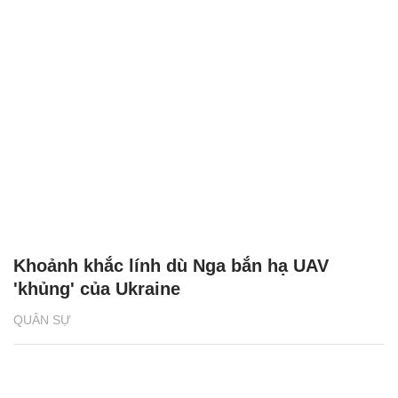
Khoảnh khắc lính dù Nga bắn hạ UAV
'khủng' của Ukraine
QUÂN SỰ