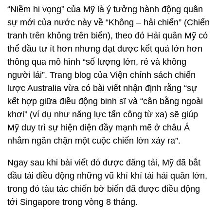
“Niềm hi vọng” của Mỹ là ý tưởng hành động quân
sự mới của nước này về “Không – hải chiến” (Chiến
tranh trên không trên biển), theo đó Hải quân Mỹ có
thể đầu tư ít hơn nhưng đạt được kểt quả lớn hơn
thông qua mô hình “số lượng lớn, rẻ và không
người lái”. Trang blog của Viện chính sách chiến
lược Australia vừa có bài viết nhận định rằng “sự
kết hợp giữa điều động binh sĩ và “cân bằng ngoài
khơi” (ví dụ như năng lực tấn công từ xa) sẽ giúp
Mỹ duy trì sự hiện diện đầy mạnh mẽ ở châu Á
nhằm ngăn chặn một cuộc chiến lớn xảy ra”.
Ngay sau khi bài viết đó được đăng tải, Mỹ đã bắt
đầu tái điều động những vũ khí khí tài hải quân lớn,
trong đó tàu tác chiến bờ biển đã được điều động
tới Singapore trong vòng 8 tháng.