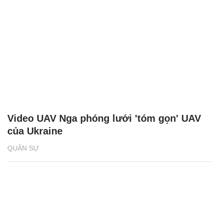
Video UAV Nga phóng lưới 'tóm gọn' UAV
của Ukraine
QUÂN SỰ