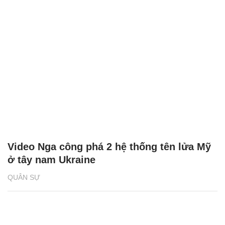
Video Nga công phá 2 hệ thống tên lửa Mỹ
ở tây nam Ukraine
QUÂN SỰ