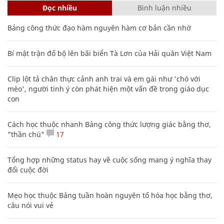
Đọc nhiều
Bình luận nhiều
Bảng công thức đạo hàm nguyên hàm cơ bản cần nhớ
Bí mật trận đổ bộ lên bãi biển Tà Lơn của Hải quân Việt Nam
Clip lột tả chân thực cảnh anh trai và em gái như 'chó với
mèo', người tinh ý còn phát hiện một vấn đề trong giáo dục
con
Cách học thuộc nhanh Bảng công thức lượng giác bằng thơ,
"thần chú"
17
Tổng hợp những status hay về cuộc sống mang ý nghĩa thay
đổi cuộc đời
Mẹo học thuộc Bảng tuần hoàn nguyên tố hóa học bằng thơ,
câu nói vui vẻ