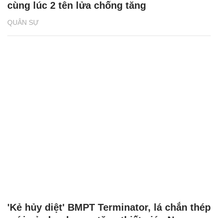
cùng lúc 2 tên lửa chống tăng
QUÂN SỰ
'Kẻ hủy diệt' BMPT Terminator, lá chắn thép