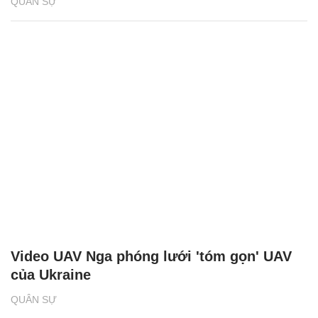
QUÂN SỰ
Video UAV Nga phóng lưới 'tóm gọn' UAV
của Ukraine
QUÂN SỰ