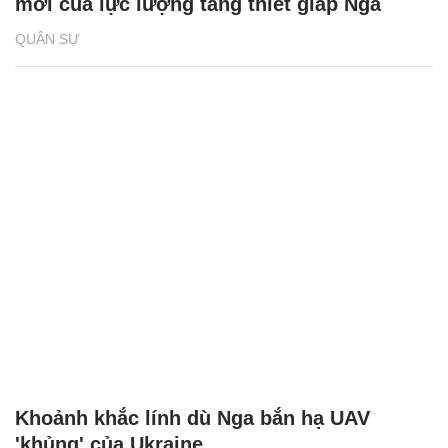
mới của lực lượng tăng thiết giáp Nga
QUÂN SỰ
Khoảnh khắc lính dù Nga bắn hạ UAV
'khủng' của Ukraine