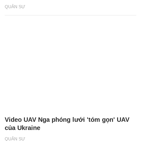
QUÂN SỰ
Video UAV Nga phóng lưới 'tóm gọn' UAV
của Ukraine
QUÂN SỰ