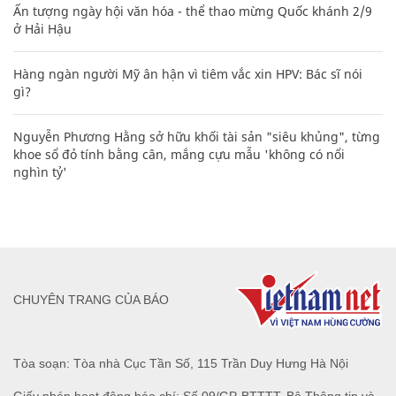
Ấn tượng ngày hội văn hóa - thể thao mừng Quốc khánh 2/9
ở Hải Hậu
Hàng ngàn người Mỹ ân hận vì tiêm vắc xin HPV: Bác sĩ nói
gì?
Nguyễn Phương Hằng sở hữu khối tài sản "siêu khủng", từng
khoe sổ đỏ tính bằng cân, mắng cựu mẫu 'không có nổi
nghìn tỷ'
CHUYÊN TRANG CỦA BÁO
Tòa soạn: Tòa nhà Cục Tần Số, 115 Trần Duy Hưng Hà Nội
Giấy phép hoạt động báo chí: Số 09/GP-BTTTT, Bộ Thông tin và