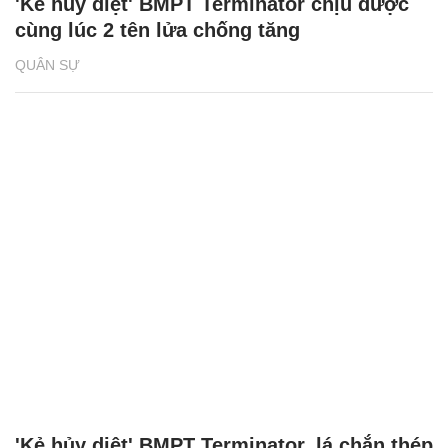
'Kẻ hủy diệt' BMPT Terminator chịu được
cùng lúc 2 tên lửa chống tăng
QUÂN SỰ
'Kẻ hủy diệt' BMPT Terminator, lá chắn thép