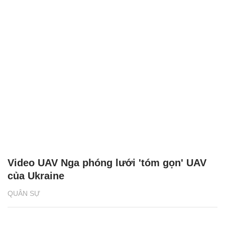
Video UAV Nga phóng lưới 'tóm gọn' UAV
của Ukraine
QUÂN SỰ