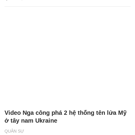
Video Nga công phá 2 hệ thống tên lửa Mỹ
ở tây nam Ukraine
QUÂN SỰ