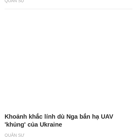
QUÂN SỰ
Khoảnh khắc lính dù Nga bắn hạ UAV
'khủng' của Ukraine
QUÂN SỰ