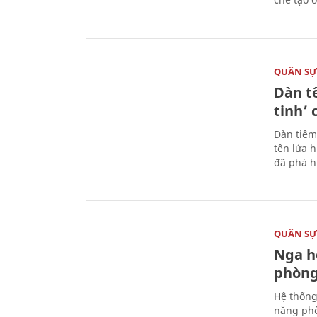
QUÂN S
Dàn t
tinh’ 
Dàn tiêm
tên lửa 
đã phá h
QUÂN S
Nga h
phòng
Hệ thống
năng phò