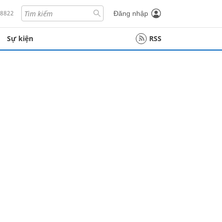
18822
Đăng nhập
Sự kiện
RSS