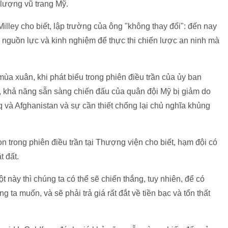
lượng vũ trang Mỹ.
ley cho biết, lập trường của ông "không thay đổi": đến nay
 nguồn lực và kinh nghiệm để thực thi chiến lược an ninh mà
ùa xuân, khi phát biểu trong phiên điều trần của ủy ban
, khả năng sẵn sàng chiến đấu của quân đội Mỹ bị giảm do
q và Afghanistan và sự cần thiết chống lại chủ nghĩa khủng
 trong phiên điều trần tại Thượng viện cho biết, hạm đội có
 đất.
 này thì chúng ta có thể sẽ chiến thắng, tuy nhiên, để có
 ta muốn, và sẽ phải trả giá rất đắt về tiền bạc và tổn thất