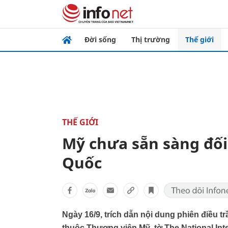
Đời sống
Thị trường
Thế giới
THẾ GIỚI
Mỹ chưa sẵn sàng đối
Quốc
Ngày 16/9, trích dẫn nội dung phiên điều t
thuộc Thượng viện Mỹ, tờ The National Int