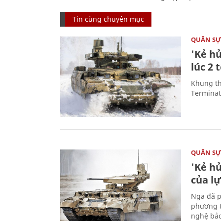
Tin cùng chuyên mục
QUÂN S
'Kẻ h
lúc 2 
Khung th
Terminato
QUÂN S
'Kẻ h
của l
Nga đã p
phương t
nghệ bảo