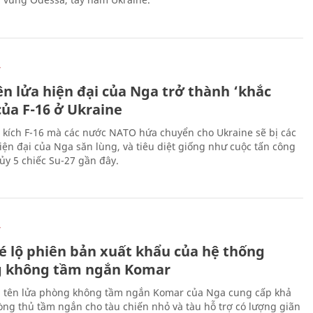
Ự
ên lửa hiện đại của Nga trở thành ‘khắc
của F-16 ở Ukraine
 kích F-16 mà các nước NATO hứa chuyển cho Ukraine sẽ bị các
hiện đại của Nga săn lùng, và tiêu diệt giống như cuộc tấn công
ủy 5 chiếc Su-27 gần đây.
Ự
é lộ phiên bản xuất khẩu của hệ thống
 không tầm ngắn Komar
 tên lửa phòng không tầm ngắn Komar của Nga cung cấp khả
ng thủ tầm ngắn cho tàu chiến nhỏ và tàu hỗ trợ có lượng giãn