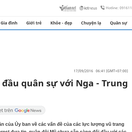
Hotline: 09161
Gia đình
Giới trẻ
Khỏe - đẹp
Chuyện lạ
Quân sự
17/09/2016 06:41 (GMT+07:00)
 đầu quân sự với Nga - Trung
rần của Ủy ban về các vấn đề của các lực lượng vũ trang
erest đưa tin, quân đội Mỹ chưa sẵn sàng đối đầu với các