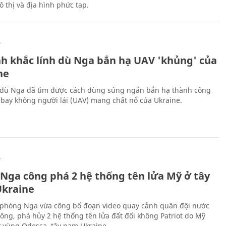
 thị và địa hình phức tạp.
Ự
h khắc lính dù Nga bắn hạ UAV 'khủng' của
ne
 dù Nga đã tìm được cách dùng súng ngắn bắn hạ thành công
bay không người lái (UAV) mang chất nổ của Ukraine.
Ự
 Nga công phá 2 hệ thống tên lửa Mỹ ở tây
kraine
phòng Nga vừa công bố đoạn video quay cảnh quân đội nước
công, phá hủy 2 hệ thống tên lửa đất đối không Patriot do Mỹ
ở vùng Odessa, tây nam Ukraine.