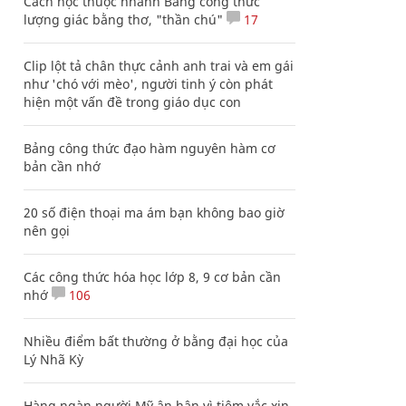
Cách học thuộc nhanh Bảng công thức
lượng giác bằng thơ, "thần chú"
17
Clip lột tả chân thực cảnh anh trai và em gái
như 'chó với mèo', người tinh ý còn phát
hiện một vấn đề trong giáo dục con
Bảng công thức đạo hàm nguyên hàm cơ
bản cần nhớ
20 số điện thoại ma ám bạn không bao giờ
nên gọi
Các công thức hóa học lớp 8, 9 cơ bản cần
nhớ
106
Nhiều điểm bất thường ở bằng đại học của
Lý Nhã Kỳ
Hàng ngàn người Mỹ ân hận vì tiêm vắc xin