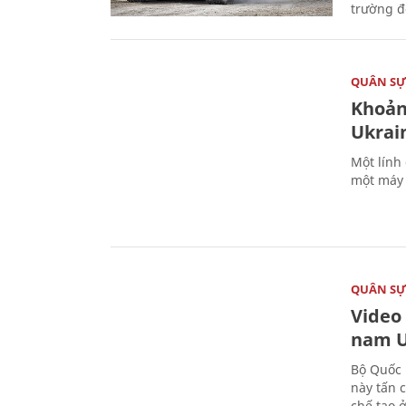
trường đô
QUÂN S
Khoản
Ukrai
Một lính
một máy 
QUÂN S
Video
nam U
Bộ Quốc 
này tấn 
chế tạo 