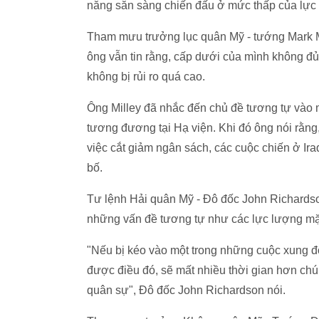
năng sẵn sàng chiến đấu ở mức thấp của lực 
Tham mưu trưởng lục quân Mỹ - tướng Mark Mil
ông vẫn tin rằng, cấp dưới của mình không đủ
không bị rủi ro quá cao.
Ông Milley đã nhắc đến chủ đề tương tự vào m
tương đương tại Hạ viện. Khi đó ông nói rằng
việc cắt giảm ngân sách, các cuộc chiến ở Ira
bố.
Tư lệnh Hải quân Mỹ - Đô đốc John Richardson
những vấn đề tương tự như các lực lượng mặt
"Nếu bị kéo vào một trong những cuộc xung đột
được điều đó, sẽ mất nhiều thời gian hơn chúng
quân sự", Đô đốc John Richardson nói.