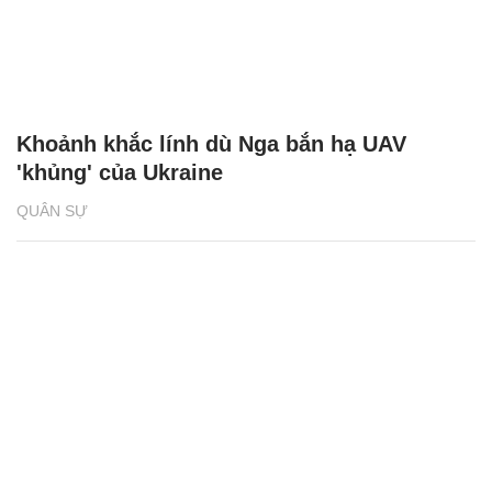
Khoảnh khắc lính dù Nga bắn hạ UAV
'khủng' của Ukraine
QUÂN SỰ