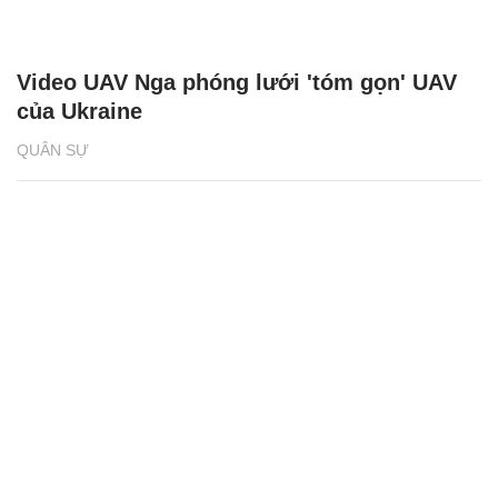
Video UAV Nga phóng lưới 'tóm gọn' UAV
của Ukraine
QUÂN SỰ