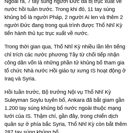
Ngoài ra, 7 tay súng người Đức đã bị trục xuất về
nước hồi tuần trước. Trong khi đó, 11 tay súng
khủng bố là người Pháp, 2 người Ai len và thêm 2
người Đức đang trong quá trình được Thổ Nhĩ Kỳ
tiến hành thủ tục trục xuất về nước.
Trong thời gian qua, Thổ Nhĩ Kỳ nhiều lần lên tiếng
chỉ trích các nước phương Tây từ chối tiếp nhận
công dân vốn là những phần tử khủng bố tham gia
tổ chức Nhà nước Hồi giáo tự xưng IS hoạt động ở
Iraq và Syria.
Hồi tuần trước, Bộ trưởng Nội vụ Thổ Nhĩ Kỳ
Suleyman Soylu tuyên bố, Ankara đã bắt giam gần
1.200 tay súng khủng bố nước ngoài thuộc mạng
lưới của IS. Thậm chí, gần đây, trong chiến dịch
quân sự ở phía bắc Syria, Thổ Nhĩ Kỳ còn bắt thêm
287 tay súng khủng bố.