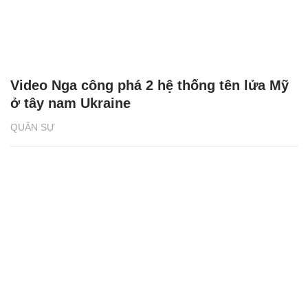
Video Nga công phá 2 hệ thống tên lửa Mỹ
ở tây nam Ukraine
QUÂN SỰ