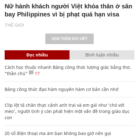
Nữ hành khách người Việt khỏa thân ở sân
bay Philippines vì bị phạt quá hạn visa
THẾ GIỚI
XEM THÊM BÀI VIẾT
Đọc nhiều
Bình luận nhiều
Cách học thuộc nhanh Bảng công thức lượng giác bằng thơ,
"thần chú"
17
Bảng công thức đạo hàm nguyên hàm cơ bản cần nhớ
Clip lột tả chân thực cảnh anh trai và em gái như 'chó với
mèo', người tinh ý còn phát hiện một vấn đề trong giáo dục
con
20 số điện thoại ma ám bạn không bao giờ nên gọi