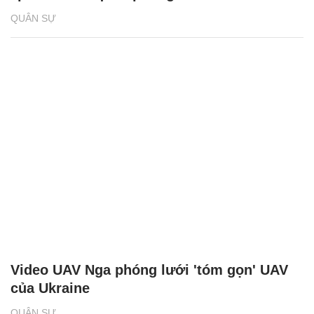
QUÂN SỰ
Video UAV Nga phóng lưới 'tóm gọn' UAV
của Ukraine
QUÂN SỰ