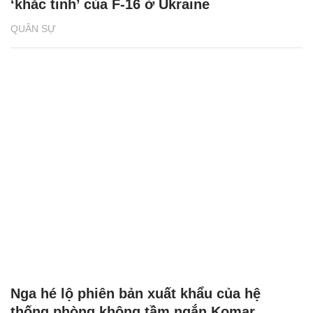
‘khắc tinh’ của F-16 ở Ukraine
QUÂN SỰ
Nga hé lộ phiên bản xuất khẩu của hệ
thống phòng không tầm ngắn Komar