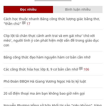
Đọc nhiều
Bình luận nhiều
Cách học thuộc nhanh Bảng công thức lượng giác bằng thơ,
"thần chú"
17
Clip lột tả chân thực cảnh anh trai và em gái như 'chó với
mèo', người tinh ý còn phát hiện một vấn đề trong giáo dục
con
Bảng công thức đạo hàm nguyên hàm cơ bản cần nhớ
Các công thức hóa học lớp 8, 9 cơ bản cần nhớ
106
Phó Đoàn ĐBQH Hà Giang Vương Ngọc Hà bị kỷ luật
20 số điện thoại ma ám bạn không bao giờ nên gọi
Nguyễn Phương Hằng sở hữu khối tài sản "siêu khủng", từng