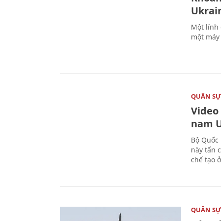
Ukrai
Một lính
một máy 
QUÂN S
Video
nam U
Bộ Quốc 
này tấn 
chế tạo 
QUÂN S