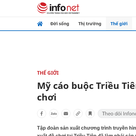
Đời sống
Thị trường
Thế giới
THẾ GIỚI
Mỹ cáo buộc Triều Ti
chơi
Tập đoàn sản xuất chương trình truyền hì
xuất đồ chơi tại Triều Tiên đã làm nhái sả