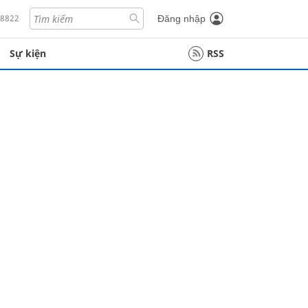
18822
Đăng nhập
Sự kiện
RSS