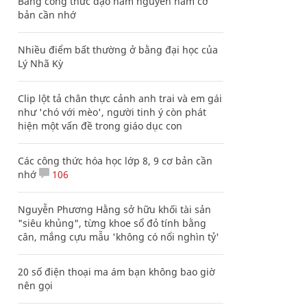
Bảng công thức đạo hàm nguyên hàm cơ
bản cần nhớ
Nhiều điểm bất thường ở bằng đại học của
Lý Nhã Kỳ
Clip lột tả chân thực cảnh anh trai và em gái
như 'chó với mèo', người tinh ý còn phát
hiện một vấn đề trong giáo dục con
Các công thức hóa học lớp 8, 9 cơ bản cần
nhớ
106
Nguyễn Phương Hằng sở hữu khối tài sản
"siêu khủng", từng khoe sổ đỏ tính bằng
cân, mắng cựu mẫu 'không có nổi nghìn tỷ'
20 số điện thoại ma ám bạn không bao giờ
nên gọi