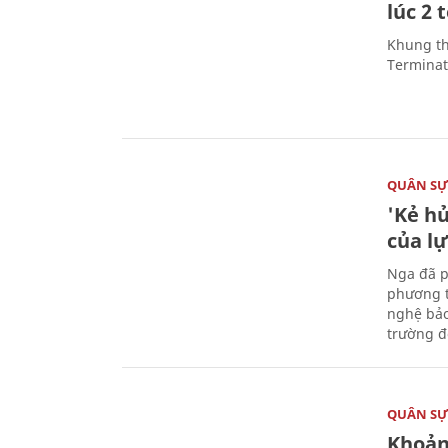
lúc 2 
Khung th
Terminato
QUÂN S
'Kẻ h
của l
Nga đã p
phương t
nghệ bảo
trường đô
QUÂN S
Khoản