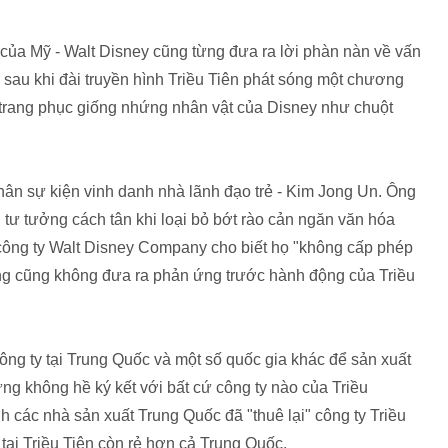
của Mỹ - Walt Disney cũng từng đưa ra lời phàn nàn về vấn
 sau khi đài truyền hình Triều Tiên phát sóng một chương
c trang phục giống nhứng nhân vật của Disney như chuột
hân sự kiện vinh danh nhà lãnh đạo trẻ - Kim Jong Un. Ông
ư tưởng cách tân khi loại bỏ bớt rào cản ngăn văn hóa
công ty Walt Disney Company cho biết họ "không cấp phép
ng cũng không đưa ra phản ứng trước hành động của Triều
ng ty tại Trung Quốc và một số quốc gia khác để sản xuất
 không hề ký kết với bất cứ công ty nào của Triều
nh các nhà sản xuất Trung Quốc đã "thuê lại" công ty Triều
tại Triều Tiên còn rẻ hơn cả Trung Quốc.