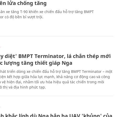
tên lửa chống tăng
ân xe tăng T-90 khiến xe chiến đấu hỗ trợ tăng BMPT
r có độ bền bỉ vượt trội.
Ự
ủy diệt' BMPT Terminator, lá chắn thép mới
ực lượng tăng thiết giáp Nga
hát triển dòng xe chiến đấu hỗ trợ tăng BMPT Terminator – một
iện kết hợp giữa hỏa lực mạnh, khả năng cơ động cao và công
 vệ hiện đại, nhằm tối ưu hóa hiệu quả tác chiến trong môi
 thị và địa hình phức tạp.
Ự
h khắc lính dù Nga bắn hạ UAV 'khủng' của