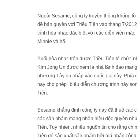
Ngoài Sesame, công ty truyền thông khổng lồ 
đề bản quyền với Triều Tiên vào tháng 7/2012
trình hòa nhạc đặc biệt với các diễn viên mặ
Minnie và hổ.
Buổi hòa nhạc trên được Triều Tiên tổ chức n
Kim Jong Un được xem là nhà lãnh đạo mang t
phương Tây du nhập vào quốc gia này. Phía 
hay cho phép" biểu diễn chương trình này so
Tiên.
Sesame khẳng định công ty này đã thuê các cô
các sản phẩm mang nhãn hiệu độc quyền nhưng
Tiên. Tuy nhiên, nhiều nguồn tin cho rằng chí
Tiên để sản xuất sản phẩm bởi giá nhân công 