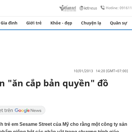
Hotline: 09161
Gia đình
Giới trẻ
Khỏe - đẹp
Chuyện lạ
Quân sự
10/01/2013 14:20 (GMT+07:00)
ên "ăn cắp bản quyền" đồ
nh trẻ em Sesame Street của Mỹ cho rằng một công ty sản
n phẩm giống hệt các nhân vật trong chương trình giáo