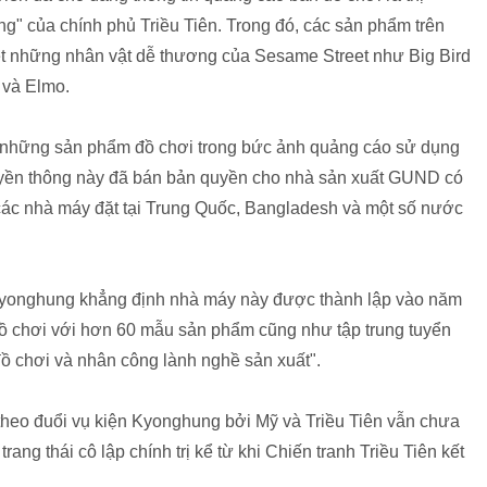
ng" của chính phủ Triều Tiên. Trong đó, các sản phẩm trên
t những nhân vật dễ thương của Sesame Street như Big Bird
 và Elmo.
n những sản phẩm đồ chơi trong bức ảnh quảng cáo sử dụng
uyền thông này đã bán bản quyền cho nhà sản xuất GUND có
i các nhà máy đặt tại Trung Quốc, Bangladesh và một số nước
 Kyonghung khẳng định nhà máy này được thành lập vào năm
ồ chơi với hơn 60 mẫu sản phẩm cũng như tập trung tuyển
đồ chơi và nhân công lành nghề sản xuất".
theo đuổi vụ kiện Kyonghung bởi Mỹ và Triều Tiên vẫn chưa
trang thái cô lập chính trị kể từ khi Chiến tranh Triều Tiên kết