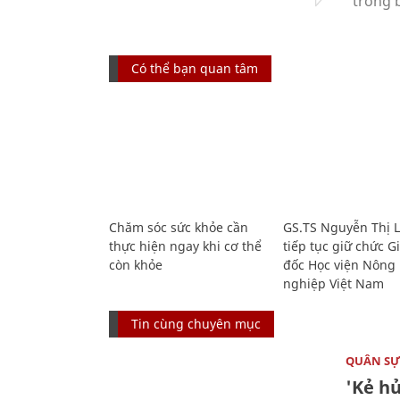
Có thể bạn quan tâm
Chăm sóc sức khỏe cần
GS.TS Nguyễn Thị 
thực hiện ngay khi cơ thể
tiếp tục giữ chức 
còn khỏe
đốc Học viện Nông
nghiệp Việt Nam
Tin cùng chuyên mục
QUÂN S
'Kẻ h