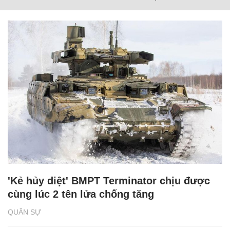
'Kẻ hủy diệt' BMPT Terminator chịu được
cùng lúc 2 tên lửa chống tăng
QUÂN SỰ