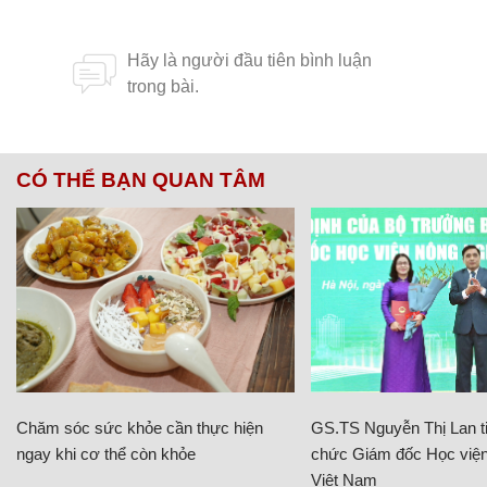
CÓ THỂ BẠN QUAN TÂM
Chăm sóc sức khỏe cần thực hiện
GS.TS Nguyễn Thị Lan ti
ngay khi cơ thể còn khỏe
chức Giám đốc Học viện
Việt Nam