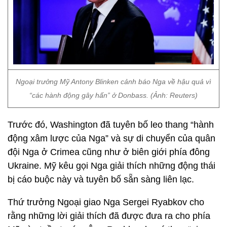
Ngoại trưởng Mỹ Antony Blinken cảnh báo Nga về hậu quả vì
“các hành động gây hấn” ở Donbass. (Ảnh: Reuters)
Trước đó, Washington đã tuyên bố leo thang “hành
động xâm lược của Nga” và sự di chuyển của quân
đội Nga ở Crimea cũng như ở biên giới phía đông
Ukraine. Mỹ kêu gọi Nga giải thích những động thái
bị cáo buộc này và tuyên bố sẵn sàng liên lạc.
Thứ trưởng Ngoại giao Nga Sergei Ryabkov cho
rằng những lời giải thích đã được đưa ra cho phía