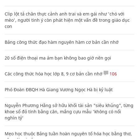
Clip lột tả chân thực cảnh anh trai và em gái như 'chó với
mèo', người tinh ý còn phát hiện một vấn đề trong giáo dục
con
Bảng công thức đạo hàm nguyên hàm cơ bản cần nhớ
20 số điện thoại ma ám bạn không bao giờ nên gọi
Các công thức hóa học lớp 8, 9 cơ bản cần nhớ
106
Phó Đoàn ĐBQH Hà Giang Vương Ngọc Hà bị kỷ luật
Nguyễn Phương Hằng sở hữu khối tài sản "siêu khủng", từng
khoe sổ đỏ tính bằng cân, mắng cựu mẫu 'không có nổi
nghìn tỷ'
Mẹo học thuộc Bảng tuần hoàn nguyên tố hóa học bằng thơ,