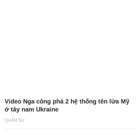
Video Nga công phá 2 hệ thống tên lửa Mỹ
ở tây nam Ukraine
QUÂN SỰ