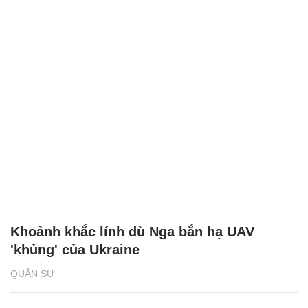
Khoảnh khắc lính dù Nga bắn hạ UAV
'khủng' của Ukraine
QUÂN SỰ