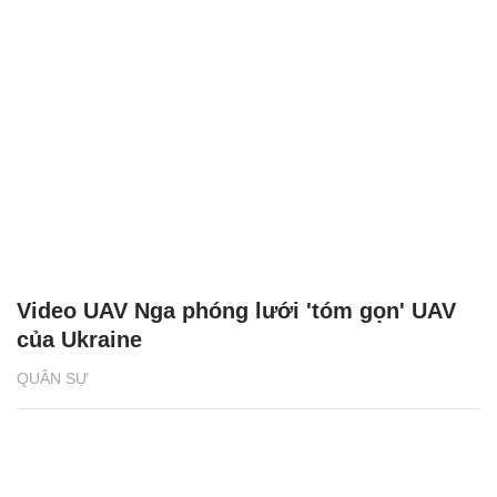
Video UAV Nga phóng lưới 'tóm gọn' UAV
của Ukraine
QUÂN SỰ