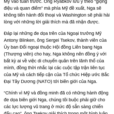
Mỹ vào tuần trước. Ông Ryabkov lưu ý theo “giọng
điệu và quan điểm” mà phía Mỹ đề xuất, Nga sẽ
không tiến hành đối thoại và Washington sẽ phải hài
lòng với những lời giải thích mà đã nhận được.
Đáp lại những đe dọa trên của Ngoại trưởng Mỹ
Antony Blinken, ông Sergei Tsekov, thành viên của
Ủy ban Đối ngoại thuộc Hội đồng Liên bang Nga
(Thượng viên) cho hay, Nga không nên đồng ý với
bất kỳ ai về việc di chuyển quân trên lãnh thổ của
mình, đồng thời nhắc lại các cuộc tập trận liên tục
của Mỹ và cách tiếp cận của Tổ chức Hiệp ước Bắc
Đại Tây Dương (NATO) tới biên giới của Nga.
“Chính vì Mỹ và đồng minh đã có những hành động
đe dọa biên giới Nga, chúng tôi buộc phải giữ cho
các lực lượng vũ trang ở mức độ sẵn sàng chiến
đấu cao”, ông Tsekov giải thích trong một bình luận