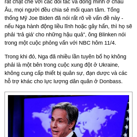
rất chặt chẽ với các đối tác và đồng minh ở châu
Âu, mọi người đều chia sẻ mối quan tâm. Tổng
thống Mỹ Joe Biden đã nói rất rõ về vấn đề này -
nếu Nga hành động liều lĩnh hoặc gây hấn, thì họ sẽ
phải ‘trả giá’ cho những hậu quả”, ông Blinken nói
trong một cuộc phỏng vấn với NBC hôm 11/4.
Trong khi đó, Nga đã nhiều lần tuyên bố họ không
phải là một bên trong cuộc xung đột ở Ukraine,
không cung cấp thiết bị quân sự, đạn dược và các
hỗ trợ khác cho lực lượng dân quân ở Donbass.