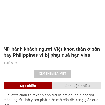
Nữ hành khách người Việt khỏa thân ở sân
bay Philippines vì bị phạt quá hạn visa
THẾ GIỚI
XEM THÊM BÀI VIẾT
Đọc nhiều
Bình luận nhiều
Clip lột tả chân thực cảnh anh trai và em gái như 'chó với
mèo', người tinh ý còn phát hiện một vấn đề trong giáo dục
con