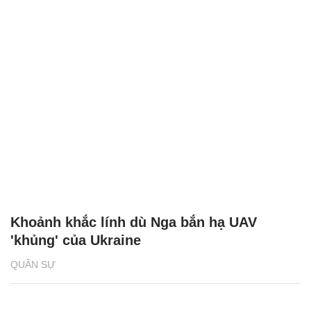
Khoảnh khắc lính dù Nga bắn hạ UAV
'khủng' của Ukraine
QUÂN SỰ