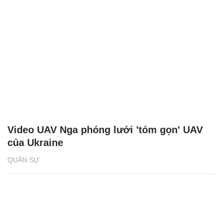
Video UAV Nga phóng lưới 'tóm gọn' UAV
của Ukraine
QUÂN SỰ