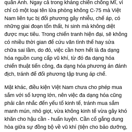
quân Anh. Ngay cả trong kháng chiến chống Mĩ, vì
chỉ có một loại tên lửa phòng không C-75 mà Việt
Nam liên tục bị đối phương gây nhiễu, chế áp, có
những giai đoạn tổn thất, hi sinh mà không diệt
được mục tiêu. Trong chiến tranh hiện đại, sẽ không
có nhiều thời gian để cứu vãn tình thế hay sửa
chữa sai lầm, do đó, việc cần hơn hết là đa dạng
hóa nguồn cung cấp vũ khí, từ đó đa dạng hóa
chiến thuật tiến công, đa dạng hóa phương án đánh
địch, tránh để đối phương tập trung áp chế.
Mặt khác, điều kiện Việt Nam chưa cho phép mua
sắm với số lượng lớn, nên việc đa dạng hóa cũng
phải cân nhắc đến yếu tố kinh tế, tránh mua sắm
manh mún, nhỏ giọt, vừa không kinh tế vừa gây khó
khăn cho hậu cần - huấn luyện. Cần cố gắng dung
hòa giữa sự đồng bộ về vũ khí (tiện cho bảo dưỡng,