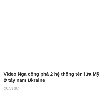
Video Nga công phá 2 hệ thống tên lửa Mỹ
ở tây nam Ukraine
QUÂN SỰ