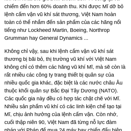
chiếm đến hơn 60% doanh thu. Khi được Mĩ dỡ bỏ
lệnh cấm vận vũ khí sát thương, Việt Nam hoàn
toàn có thể nhắm đến sản phẩm của các hãng nổi
tiếng như Lockheed Martin, Boeing, Northrop
Grumman hay General Dynamics ...
Không chỉ vậy, sau khi lệnh cấm vận vũ khí sát
thương bị bãi bỏ, thị trường vũ khí với Việt Nam
không chỉ có thêm các hãng vũ khí Mĩ, mà sẽ còn là
rất nhiều các công ty trang thiết bị quân sự của
nhiều quốc gia khác, đặc biệt là các nước châu Âu
thuộc khối quân sự Bắc Đại Tây Dương (NATO).
Các quốc gia này đều có hợp tác chặt chẽ với Mĩ.
Nhiều sản phẩm vũ khí có các linh kiện chế tạo tại
Mĩ, chịu ảnh hưởng của lệnh cấm vận. Còn nhớ,
cuối thập niên 90, Việt Nam đã từng nỗ lực đàm
phán với Pháp để mua 24 máy bay chiến đấu hiện