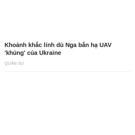
Khoảnh khắc lính dù Nga bắn hạ UAV
'khủng' của Ukraine
QUÂN SỰ