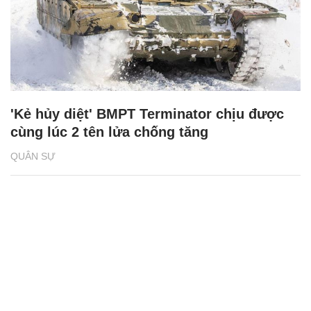
'Kẻ hủy diệt' BMPT Terminator chịu được
cùng lúc 2 tên lửa chống tăng
QUÂN SỰ