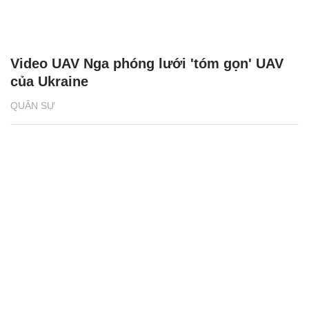
Video UAV Nga phóng lưới 'tóm gọn' UAV
của Ukraine
QUÂN SỰ