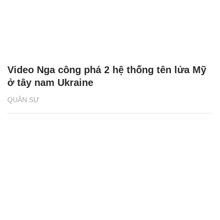
Video Nga công phá 2 hệ thống tên lửa Mỹ
ở tây nam Ukraine
QUÂN SỰ