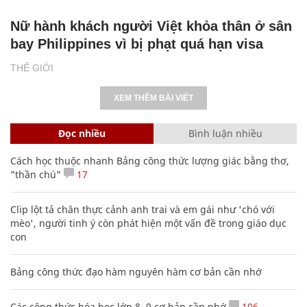
Nữ hành khách người Việt khỏa thân ở sân
bay Philippines vì bị phạt quá hạn visa
THẾ GIỚI
XEM THÊM BÀI VIẾT
Đọc nhiều
Bình luận nhiều
Cách học thuộc nhanh Bảng công thức lượng giác bằng thơ,
"thần chú"
17
Clip lột tả chân thực cảnh anh trai và em gái như 'chó với
mèo', người tinh ý còn phát hiện một vấn đề trong giáo dục
con
Bảng công thức đạo hàm nguyên hàm cơ bản cần nhớ
Các công thức hóa học lớp 8, 9 cơ bản cần nhớ
106