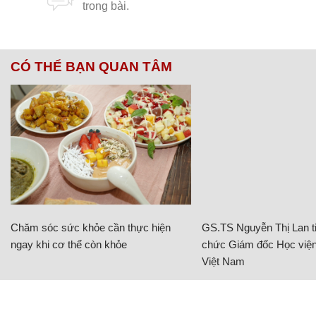
CÓ THỂ BẠN QUAN TÂM
Chăm sóc sức khỏe cần thực hiện
GS.TS Nguyễn Thị Lan ti
ngay khi cơ thể còn khỏe
chức Giám đốc Học viện
Việt Nam