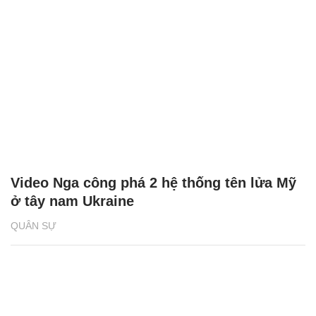
Video Nga công phá 2 hệ thống tên lửa Mỹ
ở tây nam Ukraine
QUÂN SỰ