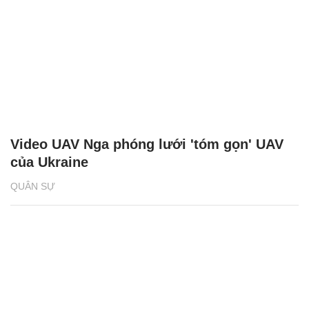
Video UAV Nga phóng lưới 'tóm gọn' UAV
của Ukraine
QUÂN SỰ