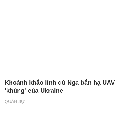
Khoảnh khắc lính dù Nga bắn hạ UAV
'khủng' của Ukraine
QUÂN SỰ