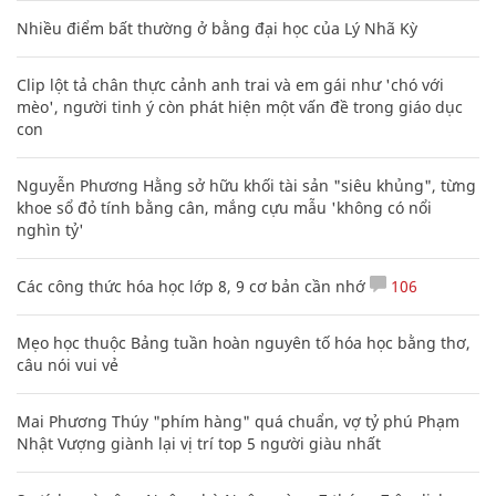
Nhiều điểm bất thường ở bằng đại học của Lý Nhã Kỳ
Clip lột tả chân thực cảnh anh trai và em gái như 'chó với
mèo', người tinh ý còn phát hiện một vấn đề trong giáo dục
con
Nguyễn Phương Hằng sở hữu khối tài sản "siêu khủng", từng
khoe sổ đỏ tính bằng cân, mắng cựu mẫu 'không có nổi
nghìn tỷ'
Các công thức hóa học lớp 8, 9 cơ bản cần nhớ
106
Mẹo học thuộc Bảng tuần hoàn nguyên tố hóa học bằng thơ,
câu nói vui vẻ
Mai Phương Thúy "phím hàng" quá chuẩn, vợ tỷ phú Phạm
Nhật Vượng giành lại vị trí top 5 người giàu nhất