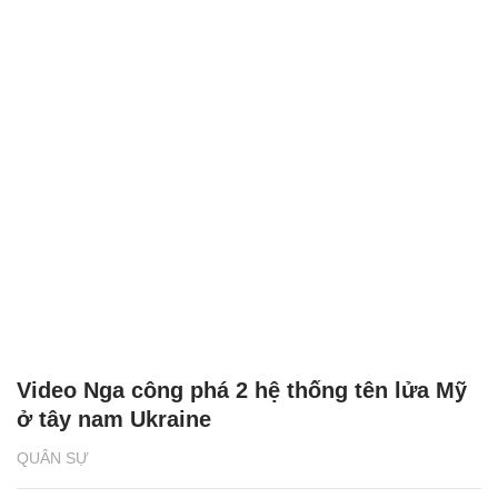
Video Nga công phá 2 hệ thống tên lửa Mỹ
ở tây nam Ukraine
QUÂN SỰ