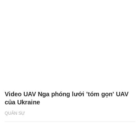
Video UAV Nga phóng lưới 'tóm gọn' UAV
của Ukraine
QUÂN SỰ