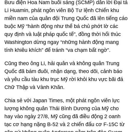
Bưu điện Hoa Nam buổi sáng (SCMP) dẫn lời Đại tá
Li Huamin, phát ngôn viên Bộ Tư lệnh Chiến khu
miền nam của quân đội Trung Quốc đã lên tiếng cáo
buộc Mỹ “hành động như thể bá chủ phớt lờ các
quy định và luật pháp quốc tế", đồng thời hối thúc
Washington dừng ngay “những hành động mang
tính khiêu khích” để tránh “va chạm bất ngờ”.
Cũng theo ông Li, hải quân và không quân Trung
Quốc đã bám đuôi, nhận dạng, theo dõi, cảnh báo
và yêu cầu tàu khu trục Mỹ rời khỏi khu vực bãi đá
Chữ Thập và Vành Khăn.
Chia sẻ với Japan Times, một phát ngôn viên lực
lượng không quân Thái Bình Dương của Mỹ cho
hay vào ngày 27/8, Mỹ cũng đã điều động 2 oanh
tạc cơ hạng nặng B-52 và 2 chiến đấu cơ F-15C từ