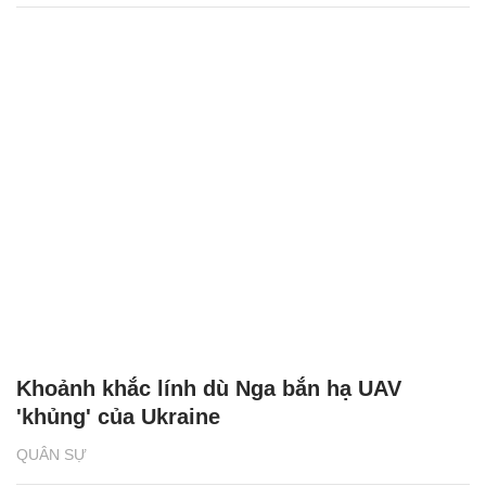
Khoảnh khắc lính dù Nga bắn hạ UAV
'khủng' của Ukraine
QUÂN SỰ