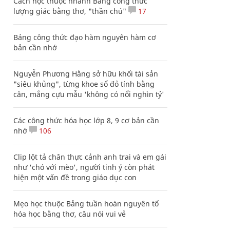
Cách học thuộc nhanh Bảng công thức
lượng giác bằng thơ, "thần chú"
17
Bảng công thức đạo hàm nguyên hàm cơ
bản cần nhớ
Nguyễn Phương Hằng sở hữu khối tài sản
"siêu khủng", từng khoe sổ đỏ tính bằng
cân, mắng cựu mẫu 'không có nổi nghìn tỷ'
Các công thức hóa học lớp 8, 9 cơ bản cần
nhớ
106
Clip lột tả chân thực cảnh anh trai và em gái
như 'chó với mèo', người tinh ý còn phát
hiện một vấn đề trong giáo dục con
Mẹo học thuộc Bảng tuần hoàn nguyên tố
hóa học bằng thơ, câu nói vui vẻ