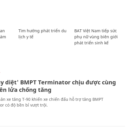
Lan
Tìm hướng phát triển du
BAT Việt Nam tiếp sức
Giám
lịch y tế
phụ nữ vùng biên giới
phát triển sinh kế
Ự
ủy diệt' BMPT Terminator chịu được cùng
tên lửa chống tăng
ân xe tăng T-90 khiến xe chiến đấu hỗ trợ tăng BMPT
r có độ bền bỉ vượt trội.