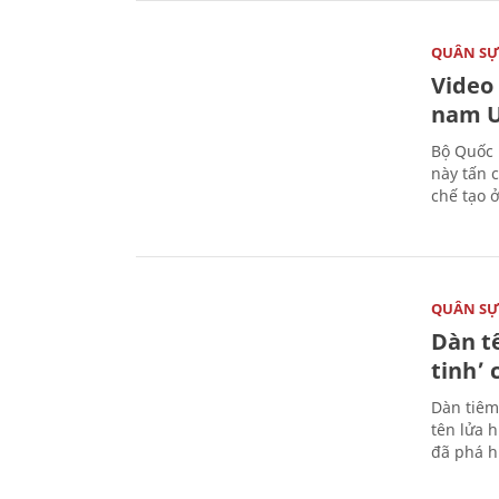
QUÂN S
Video
nam U
Bộ Quốc 
này tấn 
chế tạo 
QUÂN S
Dàn t
tinh’ 
Dàn tiêm
tên lửa 
đã phá h