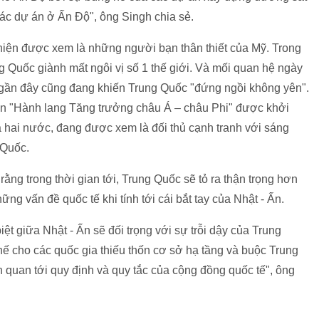
các dự án ở Ấn Độ", ông Singh chia sẻ.
iện được xem là những người bạn thân thiết của Mỹ. Trong
g Quốc giành mất ngôi vị số 1 thế giới. Và mối quan hệ ngày
an gần đây cũng đang khiến Trung Quốc "đứng ngồi không yên".
 án "Hành lang Tăng trưởng châu Á – châu Phi" được khởi
hai nước, đang được xem là đối thủ cạnh tranh với sáng
 Quốc.
ằng trong thời gian tới, Trung Quốc sẽ tỏ ra thận trọng hơn
ng vấn đề quốc tế khi tính tới cái bắt tay của Nhật - Ấn.
ệt giữa Nhật - Ấn sẽ đối trọng với sự trỗi dậy của Trung
hế cho các quốc gia thiếu thốn cơ sở hạ tầng và buộc Trung
 quan tới quy định và quy tắc của cộng đồng quốc tế", ông