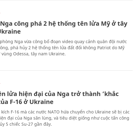
Ự
 Nga công phá 2 hệ thống tên lửa Mỹ ở tây
kraine
phòng Nga vừa công bố đoạn video quay cảnh quân đội nước
công, phá hủy 2 hệ thống tên lửa đất đối không Patriot do Mỹ
ở vùng Odessa, tây nam Ukraine.
Ự
ên lửa hiện đại của Nga trở thành ‘khắc
của F-16 ở Ukraine
 kích F-16 mà các nước NATO hứa chuyển cho Ukraine sẽ bị các
hiện đại của Nga săn lùng, và tiêu diệt giống như cuộc tấn công
ủy 5 chiếc Su-27 gần đây.