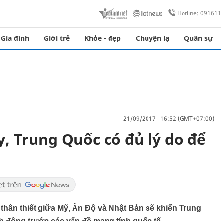
Hotline: 09161
Gia đình
Giới trẻ
Khỏe - đẹp
Chuyện lạ
Quân sự
21/09/2017 16:52 (GMT+07:00)
y, Trung Quốc có đủ lý do để
 thân thiết giữa Mỹ, Ấn Độ và Nhật Bản sẽ khiến Trung
h động trước các vấn đề mang tính quốc tế.