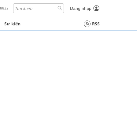
18822
Đăng nhập
Sự kiện
RSS