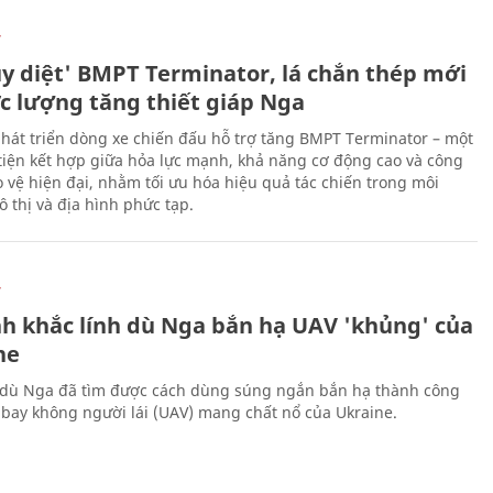
Ự
ủy diệt' BMPT Terminator, lá chắn thép mới
ực lượng tăng thiết giáp Nga
hát triển dòng xe chiến đấu hỗ trợ tăng BMPT Terminator – một
iện kết hợp giữa hỏa lực mạnh, khả năng cơ động cao và công
 vệ hiện đại, nhằm tối ưu hóa hiệu quả tác chiến trong môi
 thị và địa hình phức tạp.
Ự
h khắc lính dù Nga bắn hạ UAV 'khủng' của
ne
 dù Nga đã tìm được cách dùng súng ngắn bắn hạ thành công
bay không người lái (UAV) mang chất nổ của Ukraine.