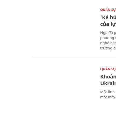
QUÂN S
'Kẻ h
của l
Nga đã p
phương t
nghệ bảo
trường đô
QUÂN S
Khoản
Ukrai
Một lính
một máy 