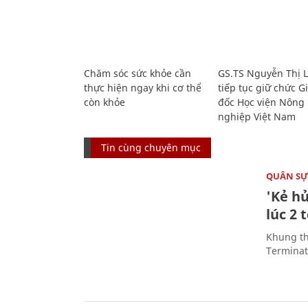
Chăm sóc sức khỏe cần
GS.TS Nguyễn Thị 
thực hiện ngay khi cơ thể
tiếp tục giữ chức 
còn khỏe
đốc Học viện Nông
nghiệp Việt Nam
Tin cùng chuyên mục
QUÂN S
'Kẻ h
lúc 2 
Khung th
Terminato