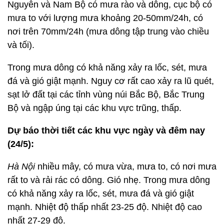
Nguyên và Nam Bộ có mưa rào và dông, cục bộ có
mưa to với lượng mưa khoảng 20-50mm/24h, có
nơi trên 70mm/24h (mưa dông tập trung vào chiều
và tối).
Trong mưa dông có khả năng xảy ra lốc, sét, mưa
đá và gió giật mạnh. Nguy cơ rất cao xảy ra lũ quét,
sạt lở đất tại các tỉnh vùng núi Bắc Bộ, Bắc Trung
Bộ và ngập úng tại các khu vực trũng, thấp.
Dự báo thời tiết các khu vực ngày và đêm nay
(24/5):
Hà Nội
nhiều mây, có mưa vừa, mưa to, có nơi mưa
rất to và rải rác có dông. Gió nhẹ. Trong mưa dông
có khả năng xảy ra lốc, sét, mưa đá và gió giật
mạnh. Nhiệt độ thấp nhất 23-25 độ. Nhiệt độ cao
nhất 27-29 độ.