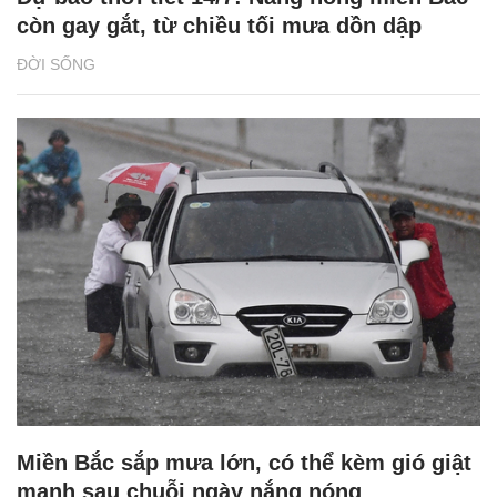
còn gay gắt, từ chiều tối mưa dồn dập
ĐỜI SỐNG
Miền Bắc sắp mưa lớn, có thể kèm gió giật
mạnh sau chuỗi ngày nắng nóng