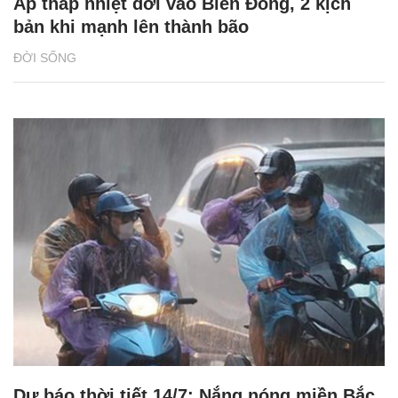
Áp thấp nhiệt đới vào Biển Đông, 2 kịch
bản khi mạnh lên thành bão
ĐỜI SỐNG
Dự báo thời tiết 14/7: Nắng nóng miền Bắc