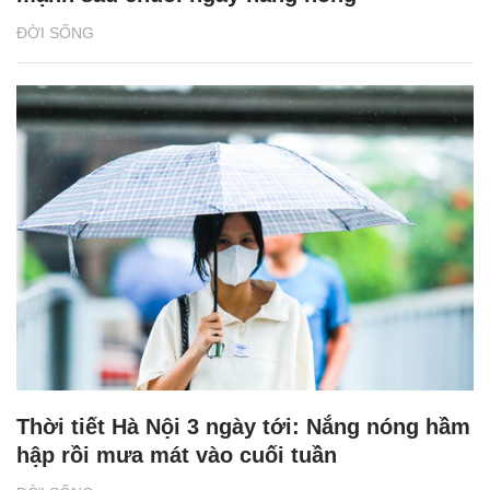
ĐỜI SỐNG
Thời tiết Hà Nội 3 ngày tới: Nắng nóng hầm
hập rồi mưa mát vào cuối tuần