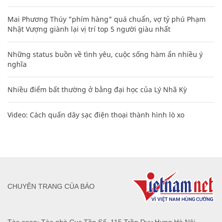
Mai Phương Thúy "phím hàng" quá chuẩn, vợ tỷ phú Phạm
Nhật Vượng giành lại vị trí top 5 người giàu nhất
Những status buồn về tình yêu, cuộc sống hàm ẩn nhiều ý
nghĩa
Nhiều điểm bất thường ở bằng đại học của Lý Nhã Kỳ
Video: Cách quấn dây sạc điện thoại thành hình lò xo
CHUYÊN TRANG CỦA BÁO
Tòa soạn: Tòa nhà Cục Tần Số, 115 Trần Duy Hưng Hà Nội