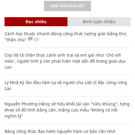
XEM THÊM BÀI VIẾT
Đọc nhiều
Bình luận nhiều
Cách học thuộc nhanh Bảng công thức lượng giác bằng thơ,
"thần chú"
17
Clip lột tả chân thực cảnh anh trai và em gái như 'chó với
mèo', người tinh ý còn phát hiện một vấn đề trong giáo dục
con
Lý Nhã Kỳ lần đầu tâm sự về người cha Liệt sĩ đặc công rừng
Sác
Nguyễn Phương Hằng sở hữu khối tài sản "siêu khủng", từng
khoe sổ đỏ tính bằng cân, mắng cựu mẫu 'không có nổi
nghìn tỷ'
Bảng công thức đạo hàm nguyên hàm cơ bản cần nhớ