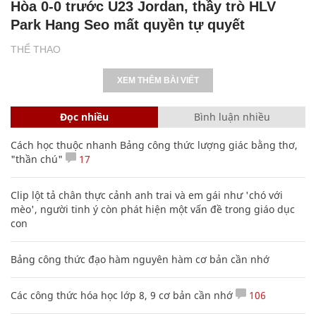
Hòa 0-0 trước U23 Jordan, thầy trò HLV
Park Hang Seo mất quyền tự quyết
THỂ THAO
XEM THÊM BÀI VIẾT
Đọc nhiều
Bình luận nhiều
Cách học thuộc nhanh Bảng công thức lượng giác bằng thơ,
"thần chú"
17
Clip lột tả chân thực cảnh anh trai và em gái như 'chó với
mèo', người tinh ý còn phát hiện một vấn đề trong giáo dục
con
Bảng công thức đạo hàm nguyên hàm cơ bản cần nhớ
Các công thức hóa học lớp 8, 9 cơ bản cần nhớ
106