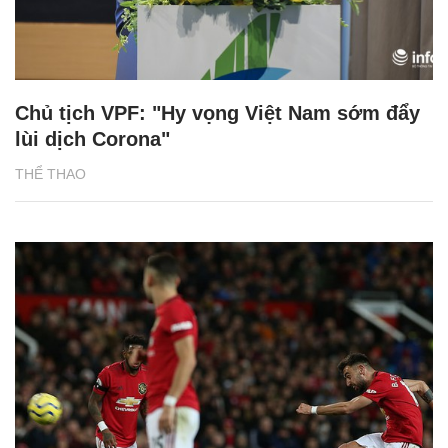
Chủ tịch VPF: "Hy vọng Việt Nam sớm đẩy
lùi dịch Corona"
THỂ THAO