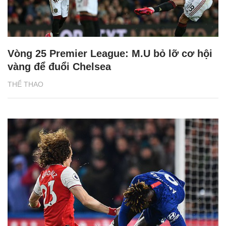
Vòng 25 Premier League: M.U bỏ lỡ cơ hội
vàng để đuổi Chelsea
THỂ THAO