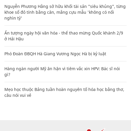
Nguyễn Phương Hằng sở hữu khối tài sản "siêu khủng", từng
khoe sổ đỏ tính bằng cân, mắng cựu mẫu 'không có nổi
nghìn tỷ'
Ấn tượng ngày hội văn hóa - thể thao mừng Quốc khánh 2/9
ở Hải Hậu
Phó Đoàn ĐBQH Hà Giang Vương Ngọc Hà bị kỷ luật
Hàng ngàn người Mỹ ân hận vì tiêm vắc xin HPV: Bác sĩ nói
gì?
Mẹo học thuộc Bảng tuần hoàn nguyên tố hóa học bằng thơ,
câu nói vui vẻ