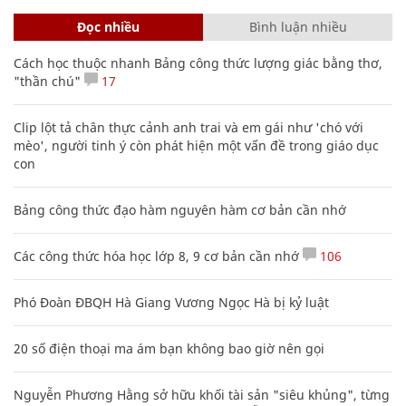
Đọc nhiều
Bình luận nhiều
Cách học thuộc nhanh Bảng công thức lượng giác bằng thơ,
"thần chú"
17
Clip lột tả chân thực cảnh anh trai và em gái như 'chó với
mèo', người tinh ý còn phát hiện một vấn đề trong giáo dục
con
Bảng công thức đạo hàm nguyên hàm cơ bản cần nhớ
Các công thức hóa học lớp 8, 9 cơ bản cần nhớ
106
Phó Đoàn ĐBQH Hà Giang Vương Ngọc Hà bị kỷ luật
20 số điện thoại ma ám bạn không bao giờ nên gọi
Nguyễn Phương Hằng sở hữu khối tài sản "siêu khủng", từng