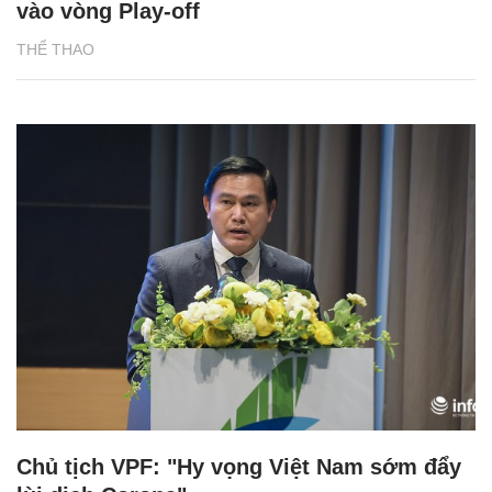
vào vòng Play-off
THỂ THAO
Chủ tịch VPF: "Hy vọng Việt Nam sớm đẩy