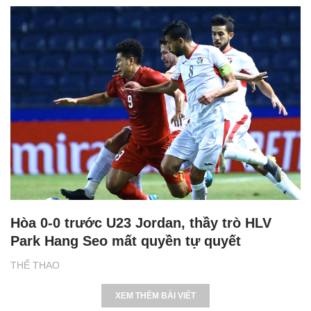
Hòa 0-0 trước U23 Jordan, thầy trò HLV
Park Hang Seo mất quyền tự quyết
THỂ THAO
XEM THÊM BÀI VIẾT