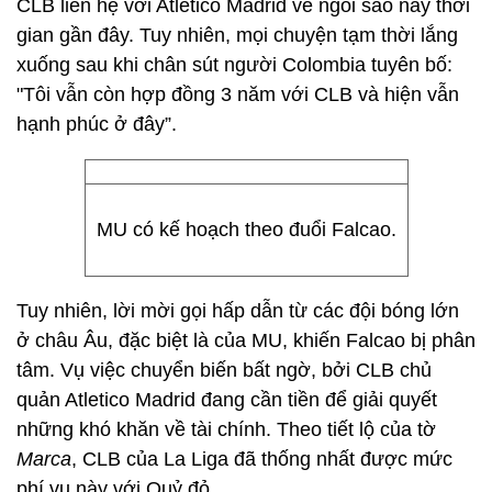
CLB liên hệ với Atletico Madrid về ngôi sao này thời
gian gần đây. Tuy nhiên, mọi chuyện tạm thời lắng
xuống sau khi chân sút người Colombia tuyên bố:
"Tôi vẫn còn hợp đồng 3 năm với CLB và hiện vẫn
hạnh phúc ở đây”.
MU có kế hoạch theo đuổi Falcao.
Tuy nhiên, lời mời gọi hấp dẫn từ các đội bóng lớn
ở châu Âu, đặc biệt là của MU, khiến Falcao bị phân
tâm. Vụ việc chuyển biến bất ngờ, bởi CLB chủ
quản Atletico Madrid đang cần tiền để giải quyết
những khó khăn về tài chính. Theo tiết lộ của tờ
Marca
, CLB của La Liga đã thống nhất được mức
phí vụ này với Quỷ đỏ.