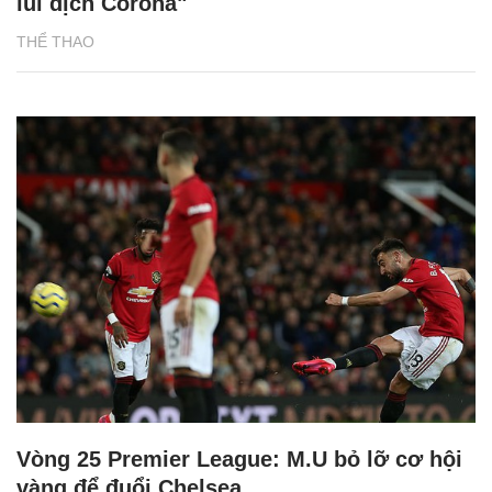
lùi dịch Corona"
THỂ THAO
Vòng 25 Premier League: M.U bỏ lỡ cơ hội
vàng để đuổi Chelsea