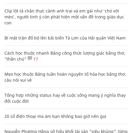
Clip lột tả chân thực cảnh anh trai và em gái như 'chó với
mèo', người tinh ý còn phát hiện một vấn đề trong giáo dục
con
Bí mật trận đổ bộ lên bãi biển Tà Lơn của Hải quân Việt Nam
Cách học thuộc nhanh Bảng công thức lượng giác bằng thơ,
"thần chú"
17
Mẹo học thuộc Bảng tuần hoàn nguyên tố hóa học bằng thơ,
câu nói vui vẻ
Tổng hợp những status hay về cuộc sống mang ý nghĩa thay
đổi cuộc đời
20 số điện thoại ma ám bạn không bao giờ nên gọi
Nguyễn Phương Hằng sở hữu khối tài sản "siêu khủng", từng