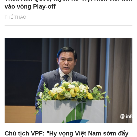
vào vòng Play-off
THỂ THAO
Chủ tịch VPF: "Hy vọng Việt Nam sớm đẩy