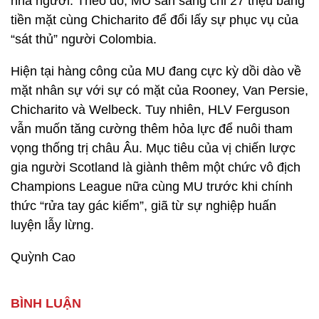
nhả người. Theo đó, MU sẵn sàng chi 27 triệu bảng
tiền mặt cùng Chicharito để đổi lấy sự phục vụ của
“sát thủ” người Colombia.
Hiện tại hàng công của MU đang cực kỳ dồi dào về
mặt nhân sự với sự có mặt của Rooney, Van Persie,
Chicharito và Welbeck. Tuy nhiên, HLV Ferguson
vẫn muốn tăng cường thêm hỏa lực để nuôi tham
vọng thống trị châu Âu. Mục tiêu của vị chiến lược
gia người Scotland là giành thêm một chức vô địch
Champions League nữa cùng MU trước khi chính
thức “rửa tay gác kiếm”, giã từ sự nghiệp huấn
luyện lẫy lừng.
Quỳnh Cao