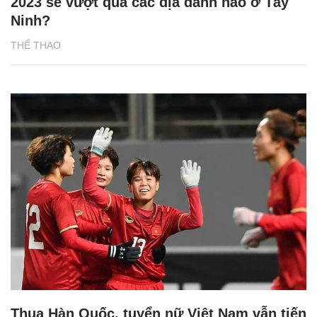
2023 sẽ vượt qua các địa danh nào ở Tây
Ninh?
THỂ THAO
Thua Hàn Quốc, tuyển nữ Việt Nam vẫn tiến