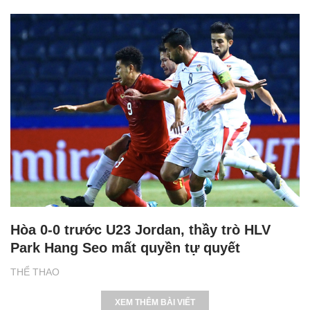
Hòa 0-0 trước U23 Jordan, thầy trò HLV
Park Hang Seo mất quyền tự quyết
THỂ THAO
XEM THÊM BÀI VIẾT