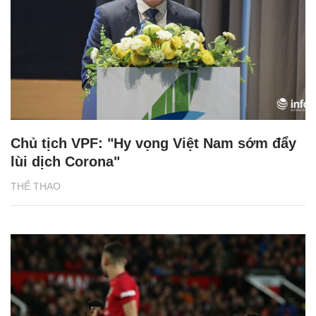
Chủ tịch VPF: "Hy vọng Việt Nam sớm đẩy
lùi dịch Corona"
THỂ THAO