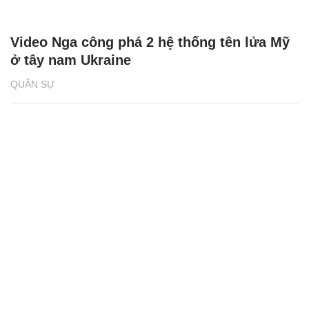
Video Nga công phá 2 hệ thống tên lửa Mỹ
ở tây nam Ukraine
QUÂN SỰ