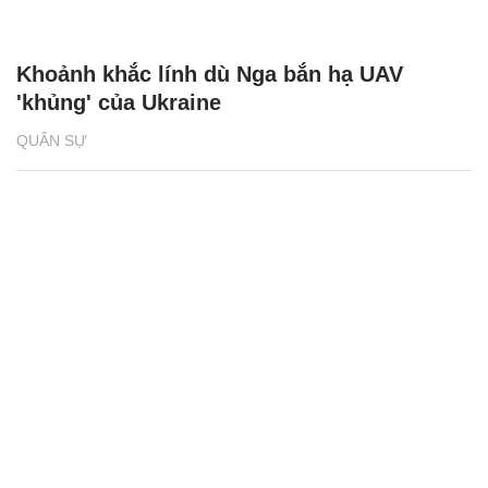
Khoảnh khắc lính dù Nga bắn hạ UAV
'khủng' của Ukraine
QUÂN SỰ