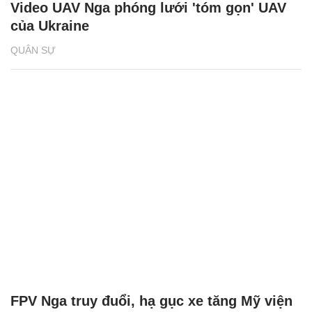
Video UAV Nga phóng lưới 'tóm gọn' UAV
của Ukraine
QUÂN SỰ
FPV Nga truy đuổi, hạ gục xe tăng Mỹ viện