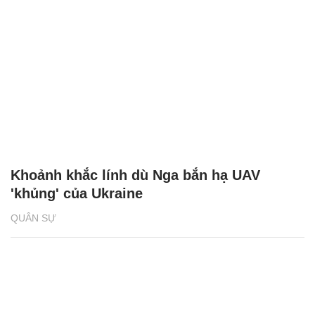
Khoảnh khắc lính dù Nga bắn hạ UAV
'khủng' của Ukraine
QUÂN SỰ