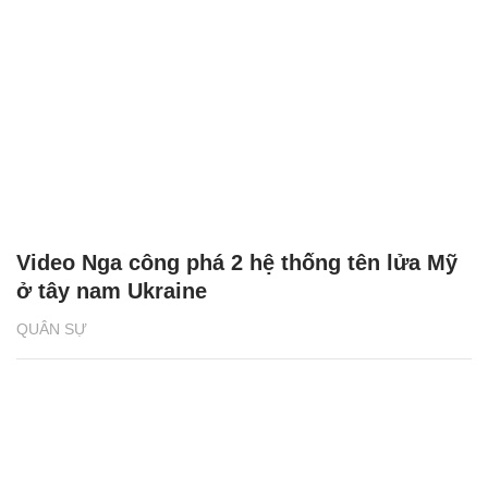
Video Nga công phá 2 hệ thống tên lửa Mỹ
ở tây nam Ukraine
QUÂN SỰ