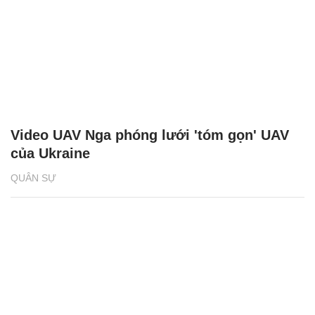
Video UAV Nga phóng lưới 'tóm gọn' UAV
của Ukraine
QUÂN SỰ