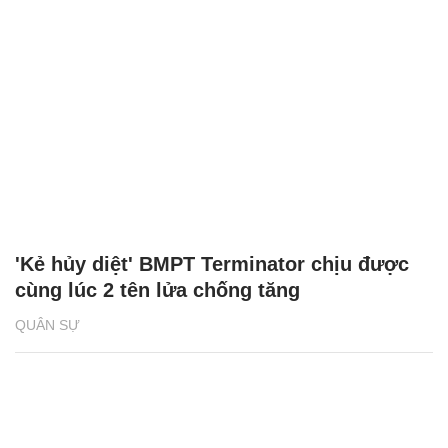
'Kẻ hủy diệt' BMPT Terminator chịu được
cùng lúc 2 tên lửa chống tăng
QUÂN SỰ