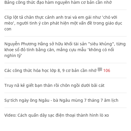
Bảng công thức đạo hàm nguyên hàm cơ bản cần nhớ
Clip lột tả chân thực cảnh anh trai và em gái như 'chó với
mèo', người tinh ý còn phát hiện một vấn đề trong giáo dục
con
Nguyễn Phương Hằng sở hữu khối tài sản "siêu khủng", từng
khoe sổ đỏ tính bằng cân, mắng cựu mẫu 'không có nổi
nghìn tỷ'
Các công thức hóa học lớp 8, 9 cơ bản cần nhớ
106
Truy nã kẻ giết bạn thân rồi chôn ngồi dưới bãi cát
Sự tích ngày ông Ngâu - bà Ngâu mùng 7 tháng 7 âm lịch
Video: Cách quấn dây sạc điện thoại thành hình lò xo