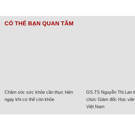
CÓ THỂ BẠN QUAN TÂM
Chăm sóc sức khỏe cần thực hiện
GS.TS Nguyễn Thị Lan ti
ngay khi cơ thể còn khỏe
chức Giám đốc Học viện
Việt Nam