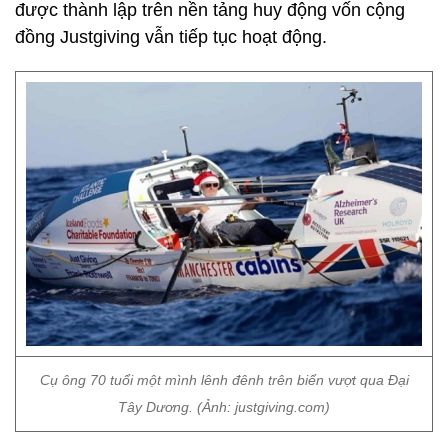
được thành lập trên nền tảng huy động vốn cộng
đồng Justgiving vẫn tiếp tục hoạt động.
Cụ ông 70 tuổi một mình lênh đênh trên biển vượt qua Đại
Tây Dương. (Ảnh: justgiving.com)