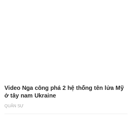
Video Nga công phá 2 hệ thống tên lửa Mỹ
ở tây nam Ukraine
QUÂN SỰ