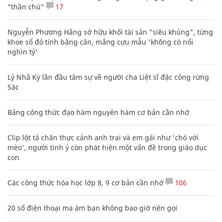
"thần chú"
17
Nguyễn Phương Hằng sở hữu khối tài sản "siêu khủng", từng
khoe sổ đỏ tính bằng cân, mắng cựu mẫu 'không có nổi
nghìn tỷ'
Lý Nhã Kỳ lần đầu tâm sự về người cha Liệt sĩ đặc công rừng
Sác
Bảng công thức đạo hàm nguyên hàm cơ bản cần nhớ
Clip lột tả chân thực cảnh anh trai và em gái như 'chó với
mèo', người tinh ý còn phát hiện một vấn đề trong giáo dục
con
Các công thức hóa học lớp 8, 9 cơ bản cần nhớ
106
20 số điện thoại ma ám bạn không bao giờ nên gọi