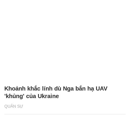
Khoảnh khắc lính dù Nga bắn hạ UAV
'khủng' của Ukraine
QUÂN SỰ