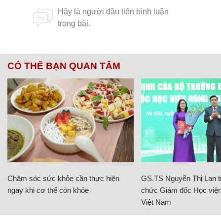
CÓ THỂ BẠN QUAN TÂM
Chăm sóc sức khỏe cần thực hiện
GS.TS Nguyễn Thị Lan ti
ngay khi cơ thể còn khỏe
chức Giám đốc Học viện
Việt Nam