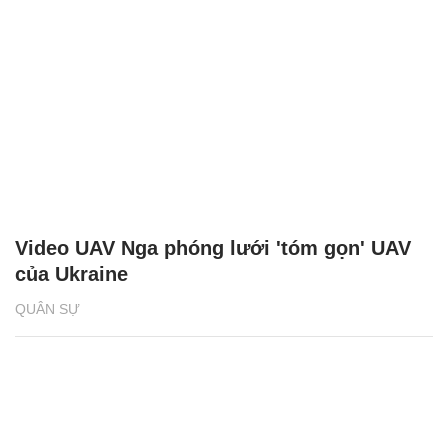
Video UAV Nga phóng lưới 'tóm gọn' UAV
của Ukraine
QUÂN SỰ