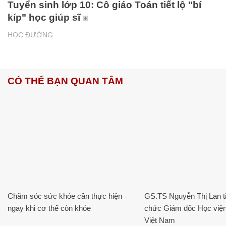
Tuyển sinh lớp 10: Cô giáo Toán tiết lộ "bí
kíp" học giúp sĩ
HỌC ĐƯỜNG
CÓ THỂ BẠN QUAN TÂM
Chăm sóc sức khỏe cần thực hiện
GS.TS Nguyễn Thị Lan ti
ngay khi cơ thể còn khỏe
chức Giám đốc Học viện
Việt Nam