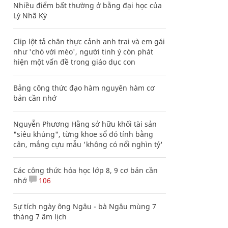
Nhiều điểm bất thường ở bằng đại học của
Lý Nhã Kỳ
Clip lột tả chân thực cảnh anh trai và em gái
như 'chó với mèo', người tinh ý còn phát
hiện một vấn đề trong giáo dục con
Bảng công thức đạo hàm nguyên hàm cơ
bản cần nhớ
Nguyễn Phương Hằng sở hữu khối tài sản
"siêu khủng", từng khoe sổ đỏ tính bằng
cân, mắng cựu mẫu 'không có nổi nghìn tỷ'
Các công thức hóa học lớp 8, 9 cơ bản cần
nhớ
106
Sự tích ngày ông Ngâu - bà Ngâu mùng 7
tháng 7 âm lịch