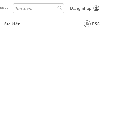
18822
Đăng nhập
Sự kiện
RSS