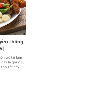
uyền thống
vị
ốn trổ tài làm
đây là gợi ý 30
 cho Tết này