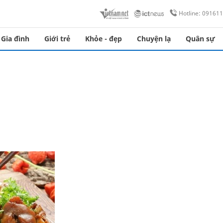
Hotline: 09161
Gia đình
Giới trẻ
Khỏe - đẹp
Chuyện lạ
Quân sự