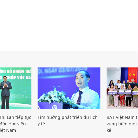
hị Lan tiếp tục
Tìm hướng phát triển du lịch
BAT Việt Nam t
đốc Học viện
y tế
vùng biên giới 
iệt Nam
kế