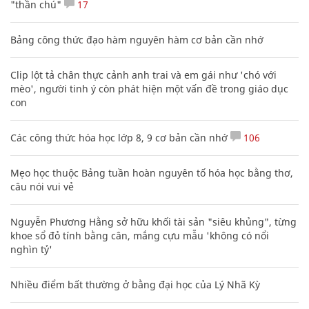
"thần chú"
17
Bảng công thức đạo hàm nguyên hàm cơ bản cần nhớ
Clip lột tả chân thực cảnh anh trai và em gái như 'chó với
mèo', người tinh ý còn phát hiện một vấn đề trong giáo dục
con
Các công thức hóa học lớp 8, 9 cơ bản cần nhớ
106
Mẹo học thuộc Bảng tuần hoàn nguyên tố hóa học bằng thơ,
câu nói vui vẻ
Nguyễn Phương Hằng sở hữu khối tài sản "siêu khủng", từng
khoe sổ đỏ tính bằng cân, mắng cựu mẫu 'không có nổi
nghìn tỷ'
Nhiều điểm bất thường ở bằng đại học của Lý Nhã Kỳ