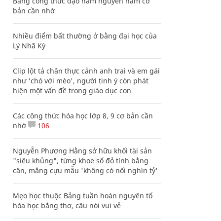
Bảng công thức đạo hàm nguyên hàm cơ
bản cần nhớ
Nhiều điểm bất thường ở bằng đại học của
Lý Nhã Kỳ
Clip lột tả chân thực cảnh anh trai và em gái
như 'chó với mèo', người tinh ý còn phát
hiện một vấn đề trong giáo dục con
Các công thức hóa học lớp 8, 9 cơ bản cần
nhớ
106
Nguyễn Phương Hằng sở hữu khối tài sản
"siêu khủng", từng khoe sổ đỏ tính bằng
cân, mắng cựu mẫu 'không có nổi nghìn tỷ'
Mẹo học thuộc Bảng tuần hoàn nguyên tố
hóa học bằng thơ, câu nói vui vẻ