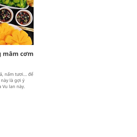
ng mâm cơm
ả, nấm tươi... để
này là gợi ý
 Vu lan này.