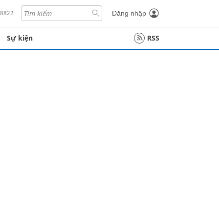
18822
Đăng nhập
Sự kiện
RSS