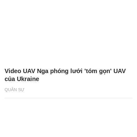
Video UAV Nga phóng lưới 'tóm gọn' UAV
của Ukraine
QUÂN SỰ