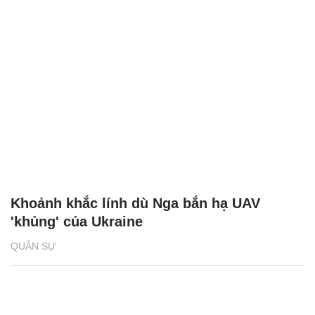
Khoảnh khắc lính dù Nga bắn hạ UAV
'khủng' của Ukraine
QUÂN SỰ