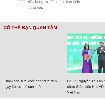
CÓ THỂ BẠN QUAN TÂM
Chăm sóc sức khỏe cần thực hiện
GS.TS Nguyễn Thị Lan ti
ngay khi cơ thể còn khỏe
chức Giám đốc Học viện
Việt Nam