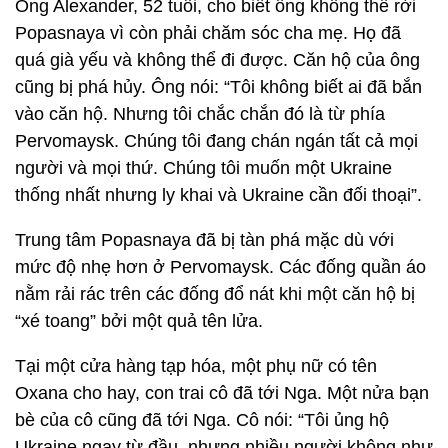
Ông Alexander, 52 tuổi, cho biết ông không thể rời
Popasnaya vì còn phải chăm sóc cha mẹ. Họ đã
quá già yếu và không thể đi được. Căn hộ của ông
cũng bị phá hủy. Ông nói: “Tôi không biết ai đã bắn
vào căn hộ. Nhưng tôi chắc chắn đó là từ phía
Pervomaysk. Chúng tôi đang chán ngán tất cả mọi
người và mọi thứ. Chúng tôi muốn một Ukraine
thống nhất nhưng ly khai và Ukraine cần đối thoại”.
Trung tâm Popasnaya đã bị tàn phá mặc dù với
mức độ nhẹ hơn ở Pervomaysk. Các đống quần áo
nằm rải rác trên các đống đổ nát khi một căn hộ bị
“xé toang” bởi một quả tên lửa.
Tại một cửa hàng tạp hóa, một phụ nữ có tên
Oxana cho hay, con trai cô đã tới Nga. Một nửa bạn
bè của cô cũng đã tới Nga. Cô nói: “Tôi ủng hộ
Ukraine ngay từ đầu, nhưng nhiều người không như