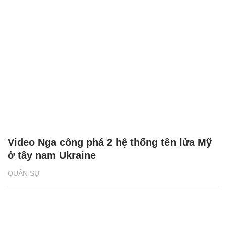
Video Nga công phá 2 hệ thống tên lửa Mỹ
ở tây nam Ukraine
QUÂN SỰ