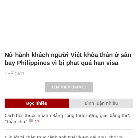
Nữ hành khách người Việt khỏa thân ở sân
bay Philippines vì bị phạt quá hạn visa
THẾ GIỚI
XEM THÊM BÀI VIẾT
Đọc nhiều
Bình luận nhiều
Cách học thuộc nhanh Bảng công thức lượng giác bằng thơ,
"thần chú"
17
Clip lột tả chân thực cảnh anh trai và em gái như 'chó với