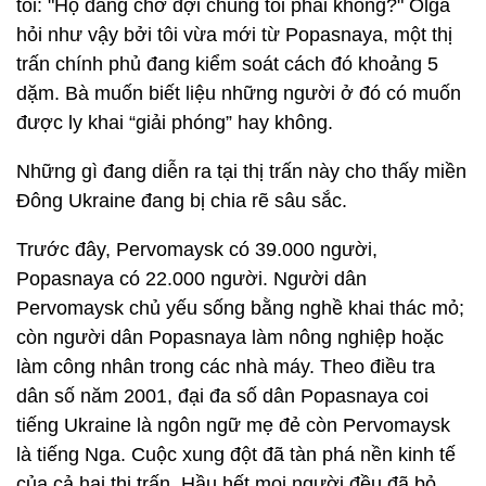
tôi: "Họ đang chờ đợi chúng tôi phải không?" Olga
hỏi như vậy bởi tôi vừa mới từ Popasnaya, một thị
trấn chính phủ đang kiểm soát cách đó khoảng 5
dặm. Bà muốn biết liệu những người ở đó có muốn
được ly khai “giải phóng” hay không.
Những gì đang diễn ra tại thị trấn này cho thấy miền
Đông Ukraine đang bị chia rẽ sâu sắc.
Trước đây, Pervomaysk có 39.000 người,
Popasnaya có 22.000 người. Người dân
Pervomaysk chủ yếu sống bằng nghề khai thác mỏ;
còn người dân Popasnaya làm nông nghiệp hoặc
làm công nhân trong các nhà máy. Theo điều tra
dân số năm 2001, đại đa số dân Popasnaya coi
tiếng Ukraine là ngôn ngữ mẹ đẻ còn Pervomaysk
là tiếng Nga. Cuộc xung đột đã tàn phá nền kinh tế
của cả hai thị trấn. Hầu hết mọi người đều đã bỏ