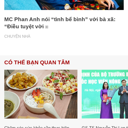
MC Phan Anh nói “tình bể bình” với bà xã:
“Điều tuyệt vời
CHUYỆN NHÀ
CÓ THỂ BẠN QUAN TÂM
Chăm sóc sức khỏe cần thực hiện
GS.TS Nguyễn Thị Lan ti