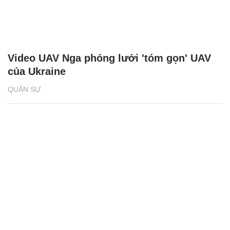
Video UAV Nga phóng lưới 'tóm gọn' UAV
của Ukraine
QUÂN SỰ