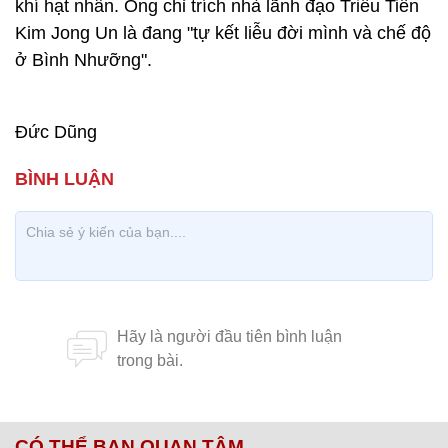
khí hạt nhân. Ông chỉ trích nhà lãnh đạo Triều Tiên
Kim Jong Un là đang "tự kết liễu đời mình và chế độ
ở Bình Nhưỡng".
Đức Dũng
CÓ THỂ BẠN QUAN TÂM