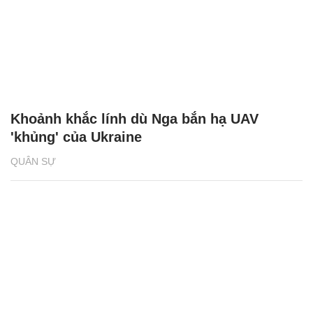
Khoảnh khắc lính dù Nga bắn hạ UAV
'khủng' của Ukraine
QUÂN SỰ