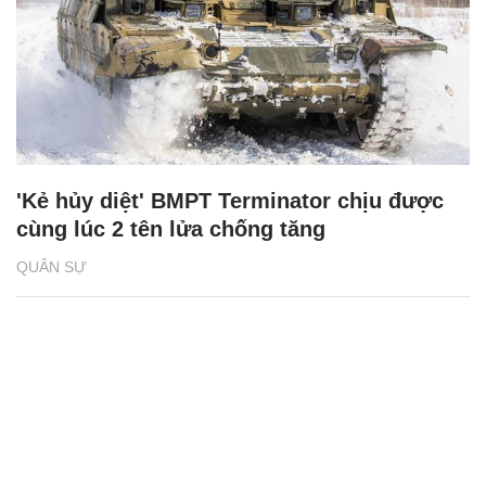
'Kẻ hủy diệt' BMPT Terminator chịu được
cùng lúc 2 tên lửa chống tăng
QUÂN SỰ