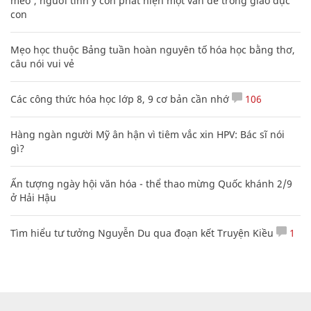
mèo', người tinh ý còn phát hiện một vấn đề trong giáo dục
con
Mẹo học thuộc Bảng tuần hoàn nguyên tố hóa học bằng thơ,
câu nói vui vẻ
Các công thức hóa học lớp 8, 9 cơ bản cần nhớ
106
Hàng ngàn người Mỹ ân hận vì tiêm vắc xin HPV: Bác sĩ nói
gì?
Ấn tượng ngày hội văn hóa - thể thao mừng Quốc khánh 2/9
ở Hải Hậu
Tìm hiểu tư tưởng Nguyễn Du qua đoạn kết Truyện Kiều
1