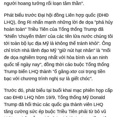
người hoang tưởng rối loạn tâm thần".
Phát biểu trước Đại hội đồng Liên hợp quốc (ĐHĐ
LHQ), ông Ri nhấn mạnh những lời đe dọa "phá hủy
hoàn toàn" Triều Tiên của Tổng thống Trump đã
“khiến 'chuyến thăm' của các tên lửa nước chúng tôi
tới toàn bộ lục địa Mỹ là không thể tránh khỏi". Ông
chỉ trích nhà lãnh đạo Mỹ "giữ nút hạt nhân" là "mối
đe dọa nghiêm trọng nhất với hòa bình và an ninh
quốc tế ngày nay", đồng thời cáo buộc Tổng thống
Trump biến LHQ thành "ổ găng-xtơ coi trọng tiền
bạc với chương trình nghị sự là giết chóc".
Trước đó, phát biểu tại buổi khai mạc phiên họp cấp
cao ĐHĐ LHQ hôm 19/9, Tổng thống Mỹ Donald
Trump đã hối thúc các quốc gia thành viên LHQ
tăng cường sức ép buộc Triều Tiên phải từ bỏ vũ