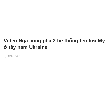
Video Nga công phá 2 hệ thống tên lửa Mỹ
ở tây nam Ukraine
QUÂN SỰ