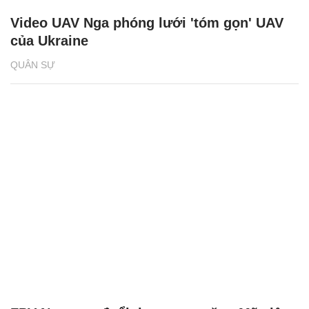
Video UAV Nga phóng lưới 'tóm gọn' UAV
của Ukraine
QUÂN SỰ