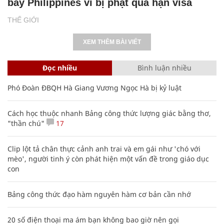
bay Philippines vì bị phạt quá hạn visa
THẾ GIỚI
XEM THÊM BÀI VIẾT
Đọc nhiều
Bình luận nhiều
Phó Đoàn ĐBQH Hà Giang Vương Ngọc Hà bị kỷ luật
Cách học thuộc nhanh Bảng công thức lượng giác bằng thơ,
"thần chú"
17
Clip lột tả chân thực cảnh anh trai và em gái như 'chó với
mèo', người tinh ý còn phát hiện một vấn đề trong giáo dục
con
Bảng công thức đạo hàm nguyên hàm cơ bản cần nhớ
20 số điện thoại ma ám bạn không bao giờ nên gọi