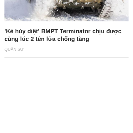
'Kẻ hủy diệt' BMPT Terminator chịu được
cùng lúc 2 tên lửa chống tăng
QUÂN SỰ