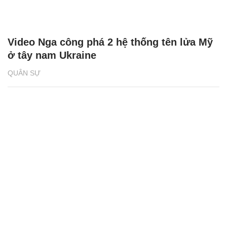
Video Nga công phá 2 hệ thống tên lửa Mỹ
ở tây nam Ukraine
QUÂN SỰ