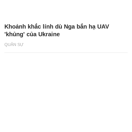
Khoảnh khắc lính dù Nga bắn hạ UAV
'khủng' của Ukraine
QUÂN SỰ