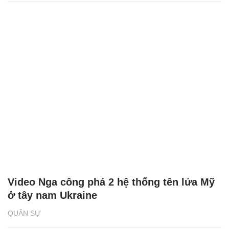
Video Nga công phá 2 hệ thống tên lửa Mỹ
ở tây nam Ukraine
QUÂN SỰ