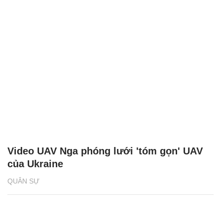
Video UAV Nga phóng lưới 'tóm gọn' UAV
của Ukraine
QUÂN SỰ