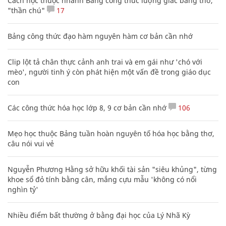
Cách học thuộc nhanh Bảng công thức lượng giác bằng thơ,
"thần chú"
17
Bảng công thức đạo hàm nguyên hàm cơ bản cần nhớ
Clip lột tả chân thực cảnh anh trai và em gái như 'chó với
mèo', người tinh ý còn phát hiện một vấn đề trong giáo dục
con
Các công thức hóa học lớp 8, 9 cơ bản cần nhớ
106
Mẹo học thuộc Bảng tuần hoàn nguyên tố hóa học bằng thơ,
câu nói vui vẻ
Nguyễn Phương Hằng sở hữu khối tài sản "siêu khủng", từng
khoe sổ đỏ tính bằng cân, mắng cựu mẫu 'không có nổi
nghìn tỷ'
Nhiều điểm bất thường ở bằng đại học của Lý Nhã Kỳ