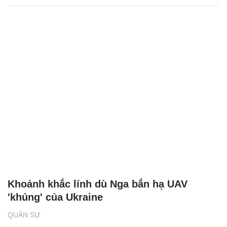
Khoảnh khắc lính dù Nga bắn hạ UAV
'khủng' của Ukraine
QUÂN SỰ