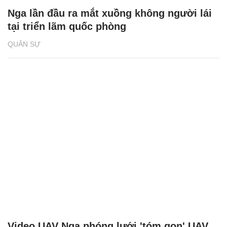
Nga lần đầu ra mắt xuồng không người lái
tại triển lãm quốc phòng
QUÂN SỰ
Video UAV Nga phóng lưới 'tóm gọn' UAV