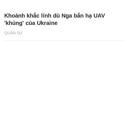
Khoảnh khắc lính dù Nga bắn hạ UAV
'khủng' của Ukraine
QUÂN SỰ