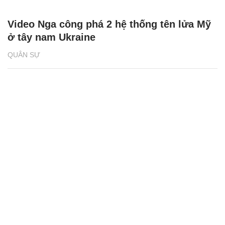
Video Nga công phá 2 hệ thống tên lửa Mỹ
ở tây nam Ukraine
QUÂN SỰ