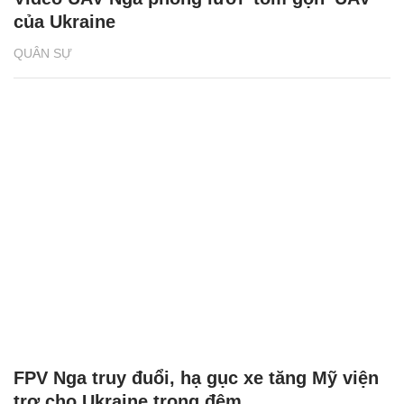
của Ukraine
QUÂN SỰ
FPV Nga truy đuổi, hạ gục xe tăng Mỹ viện
trợ cho Ukraine trong đêm