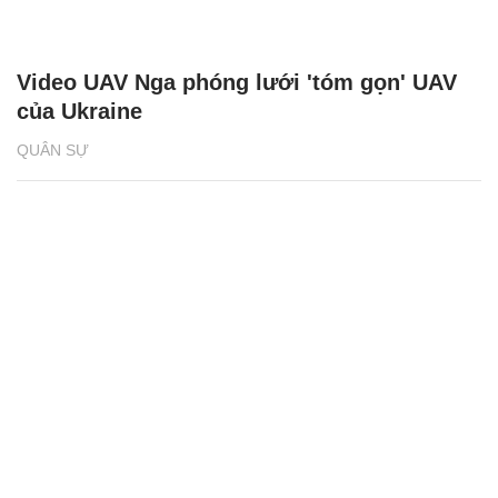
Video UAV Nga phóng lưới 'tóm gọn' UAV
của Ukraine
QUÂN SỰ