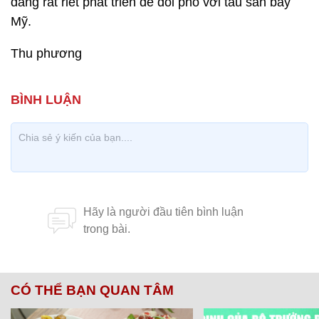
đang rát riết phát triển để đối phó với tàu sân bay
Mỹ.
Thu phương
CÓ THỂ BẠN QUAN TÂM