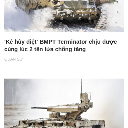
'Kẻ hủy diệt' BMPT Terminator chịu được
cùng lúc 2 tên lửa chống tăng
QUÂN SỰ