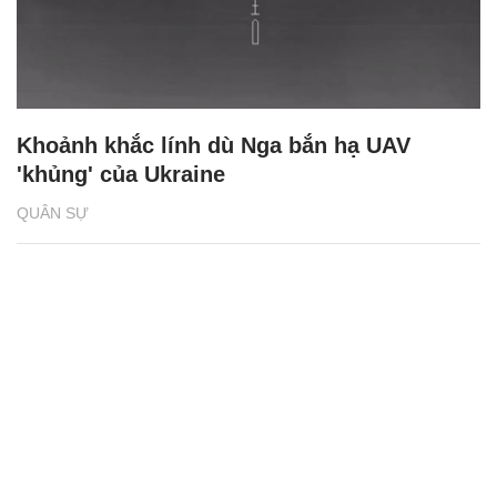
Khoảnh khắc lính dù Nga bắn hạ UAV
'khủng' của Ukraine
QUÂN SỰ