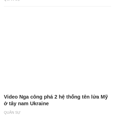
Khoảnh khắc lính dù Nga bắn hạ UAV
'khủng' của Ukraine
QUÂN SỰ