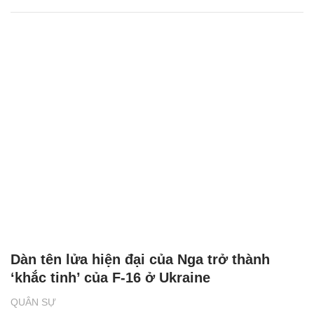
Video Nga công phá 2 hệ thống tên lửa Mỹ
ở tây nam Ukraine
QUÂN SỰ