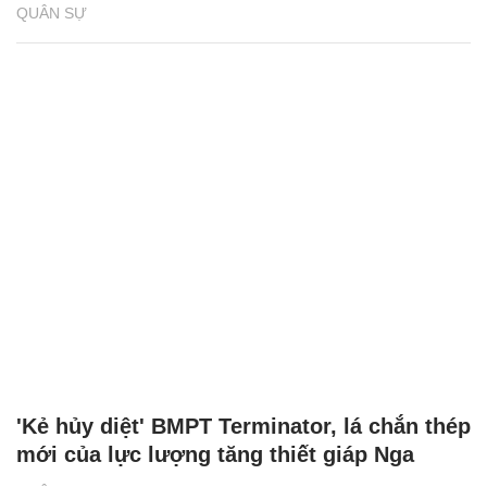
'Kẻ hủy diệt' BMPT Terminator chịu được
cùng lúc 2 tên lửa chống tăng
QUÂN SỰ