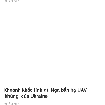
'Kẻ hủy diệt' BMPT Terminator, lá chắn thép
mới của lực lượng tăng thiết giáp Nga
QUÂN SỰ