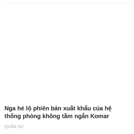
Dàn tên lửa hiện đại của Nga trở thành
‘khắc tinh’ của F-16 ở Ukraine
QUÂN SỰ