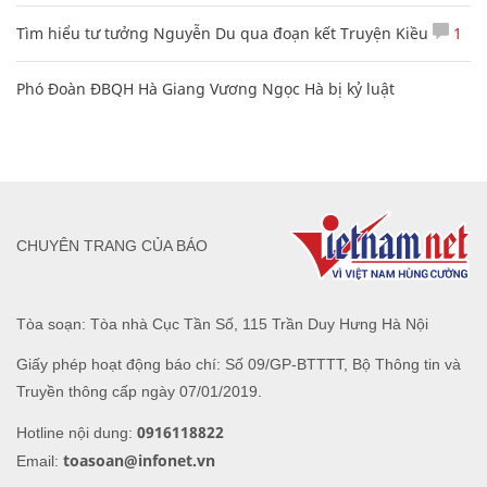
câu nói vui vẻ
Tổng hợp những status hay về cuộc sống mang ý nghĩa thay
đổi cuộc đời
Tìm hiểu tư tưởng Nguyễn Du qua đoạn kết Truyện Kiều
1
Phó Đoàn ĐBQH Hà Giang Vương Ngọc Hà bị kỷ luật
CHUYÊN TRANG CỦA BÁO
Tòa soạn: Tòa nhà Cục Tần Số, 115 Trần Duy Hưng Hà Nội
Giấy phép hoạt động báo chí: Số 09/GP-BTTTT, Bộ Thông tin và