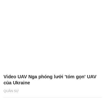
Nga lần đầu ra mắt xuồng không người lái
tại triển lãm quốc phòng
QUÂN SỰ
Video UAV Nga phóng lưới 'tóm gọn' UAV