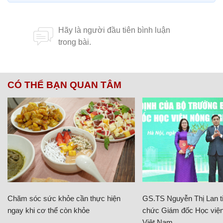
CÓ THỂ BẠN QUAN TÂM
Chăm sóc sức khỏe cần thực hiện
GS.TS Nguyễn Thị Lan ti
ngay khi cơ thể còn khỏe
chức Giám đốc Học viện
Việt Nam