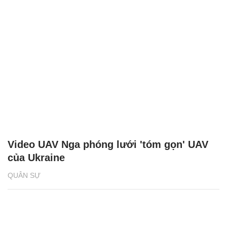
Video UAV Nga phóng lưới 'tóm gọn' UAV
của Ukraine
QUÂN SỰ