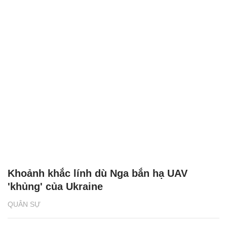
Khoảnh khắc lính dù Nga bắn hạ UAV
'khủng' của Ukraine
QUÂN SỰ