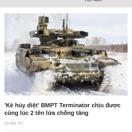
'Kẻ hủy diệt' BMPT Terminator chịu được
cùng lúc 2 tên lửa chống tăng
QUÂN SỰ