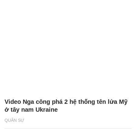
Video Nga công phá 2 hệ thống tên lửa Mỹ
ở tây nam Ukraine
QUÂN SỰ