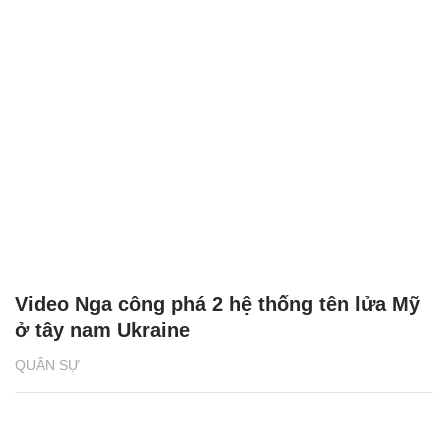
Video Nga công phá 2 hệ thống tên lửa Mỹ
ở tây nam Ukraine
QUÂN SỰ