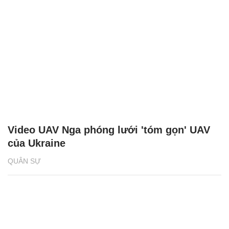
Video UAV Nga phóng lưới 'tóm gọn' UAV
của Ukraine
QUÂN SỰ