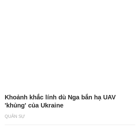
Khoảnh khắc lính dù Nga bắn hạ UAV
'khủng' của Ukraine
QUÂN SỰ