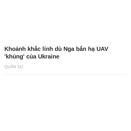
Khoảnh khắc lính dù Nga bắn hạ UAV
'khủng' của Ukraine
QUÂN SỰ