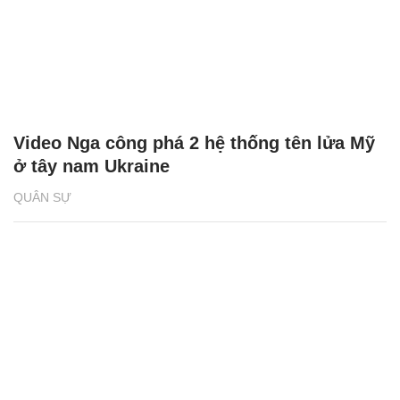
Video Nga công phá 2 hệ thống tên lửa Mỹ
ở tây nam Ukraine
QUÂN SỰ