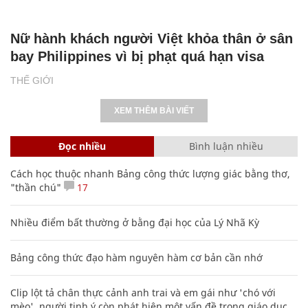
Nữ hành khách người Việt khỏa thân ở sân
bay Philippines vì bị phạt quá hạn visa
THẾ GIỚI
XEM THÊM BÀI VIẾT
Đọc nhiều
Bình luận nhiều
Cách học thuộc nhanh Bảng công thức lượng giác bằng thơ,
"thần chú"
17
Nhiều điểm bất thường ở bằng đại học của Lý Nhã Kỳ
Bảng công thức đạo hàm nguyên hàm cơ bản cần nhớ
Clip lột tả chân thực cảnh anh trai và em gái như 'chó với
mèo', người tinh ý còn phát hiện một vấn đề trong giáo dục