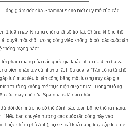
rd, Tổng giám đốc của Spamhaus cho biết quy mô của các
ơn 1 tuần nay. Nhưng chúng tôi sẽ trở lại. Chúng không thể
iải quyết một khối lượng công việc khổng lồ bởi các cuộc tấn
hệ thống mạng nào”.
ng tội phạm mạng của các quốc gia khác nhau đã điều tra và
ụng biện pháp tuy cũ nhưng rất hiệu quả là “Tấn công từ chối
ập lụt” mục tiêu bị tấn công bằng một lượng truy cập giả
p bình thường không thể thực hiện được nữa. Trong trường
trên các máy chủ của Spamhaus là nạn nhân.
y dữ dội đến mức nó có thể đánh sập toàn bộ hệ thống mạng,
nh. "Nếu bạn chuyển hướng các cuộc tấn công này vào
 thuộc chính phủ Anh), họ sẽ mất khả năng truy cập Internet