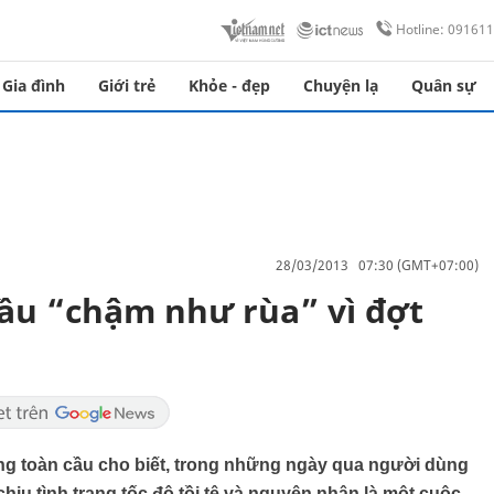
Hotline: 09161
Gia đình
Giới trẻ
Khỏe - đẹp
Chuyện lạ
Quân sự
28/03/2013 07:30 (GMT+07:00)
ầu “chậm như rùa” vì đợt
ng toàn cầu cho biết, trong những ngày qua người dùng
chịu tình trạng tốc độ tồi tệ và nguyên nhân là một cuộc