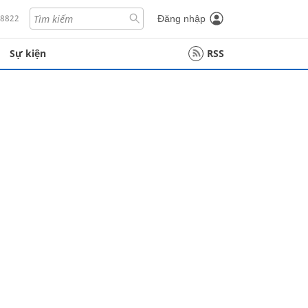
18822
Đăng nhập
Sự kiện
RSS