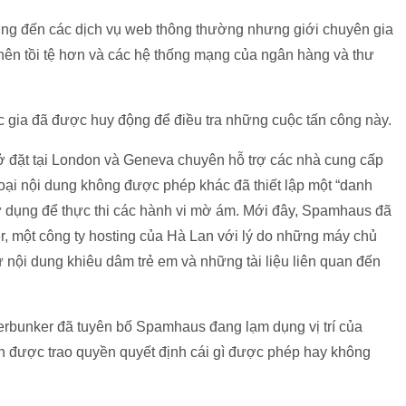
ưởng đến các dịch vụ web thông thường nhưng giới chuyên gia
ở nên tồi tệ hơn và các hệ thống mạng của ngân hàng và thư
uốc gia đã được huy động để điều tra những cuộc tấn công này.
sở đặt tại London và Geneva chuyên hỗ trợ các nhà cung cấp
loại nội dung không được phép khác đã thiết lập một “danh
ử dụng để thực thi các hành vi mờ ám. Mới đây, Spamhaus đã
, một công ty hosting của Hà Lan với lý do những máy chủ
 nội dung khiêu dâm trẻ em và những tài liệu liên quan đến
rbunker đã tuyên bố Spamhaus đang lạm dụng vị trí của
 được trao quyền quyết định cái gì được phép hay không