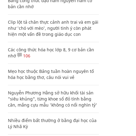
Bảng công thức đạo hàm nguyên hàm cơ
bản cần nhớ
Clip lột tả chân thực cảnh anh trai và em gái
như 'chó với mèo', người tinh ý còn phát
hiện một vấn đề trong giáo dục con
Các công thức hóa học lớp 8, 9 cơ bản cần
nhớ
106
Mẹo học thuộc Bảng tuần hoàn nguyên tố
hóa học bằng thơ, câu nói vui vẻ
Nguyễn Phương Hằng sở hữu khối tài sản
"siêu khủng", từng khoe sổ đỏ tính bằng
cân, mắng cựu mẫu 'không có nổi nghìn tỷ'
Nhiều điểm bất thường ở bằng đại học của
Lý Nhã Kỳ