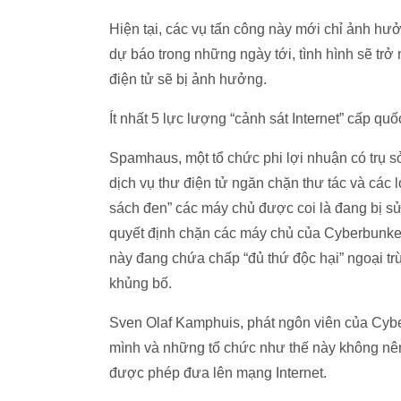
Hiện tại, các vụ tấn công này mới chỉ ảnh h
dự báo trong những ngày tới, tình hình sẽ tr
điện tử sẽ bị ảnh hưởng.
Ít nhất 5 lực lượng “cảnh sát Internet” cấp q
Spamhaus, một tổ chức phi lợi nhuận có trụ 
dịch vụ thư điện tử ngăn chặn thư tác và các 
sách đen” các máy chủ được coi là đang bị s
quyết định chặn các máy chủ của Cyberbunker
này đang chứa chấp “đủ thứ độc hại” ngoại trừ
khủng bố.
Sven Olaf Kamphuis, phát ngôn viên của Cybe
mình và những tổ chức như thế này không nên
được phép đưa lên mạng Internet.