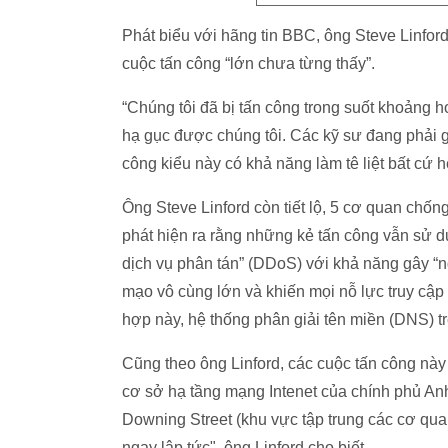
Phát biểu với hãng tin BBC, ông Steve Linfo
cuộc tấn công “lớn chưa từng thấy”.
“Chúng tôi đã bị tấn công trong suốt khoảng h
hạ gục được chúng tôi. Các kỹ sư đang phải g
công kiểu này có khả năng làm tê liệt bất cứ 
Ông Steve Linford còn tiết lộ, 5 cơ quan chố
phát hiện ra rằng những kẻ tấn công vẫn sử d
dịch vụ phân tán” (DDoS) với khả năng gây “ng
mạo vô cùng lớn và khiến mọi nỗ lực truy cậ
hợp này, hệ thống phân giải tên miền (DNS) 
Cũng theo ông Linford, các cuộc tấn công nà
cơ sở hạ tầng mạng Intenet của chính phủ A
Downing Street (khu vực tập trung các cơ quan
ngay lập tức", ông Linford cho biết.