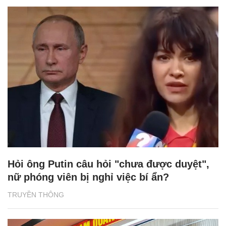
Hỏi ông Putin câu hỏi "chưa được duyệt",
nữ phóng viên bị nghỉ việc bí ẩn?
TRUYỀN THÔNG