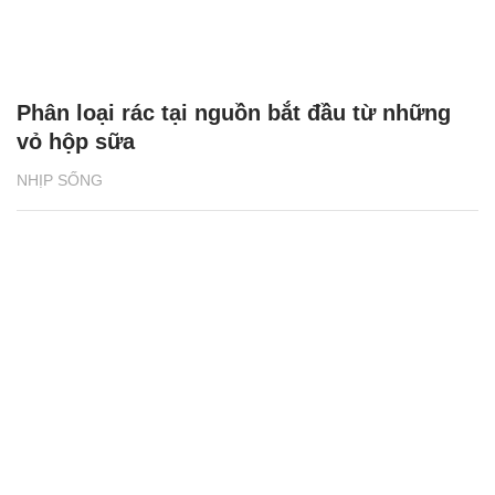
Phân loại rác tại nguồn bắt đầu từ những
vỏ hộp sữa
NHỊP SỐNG