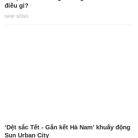
điều gì?
NHỊP SỐNG
‘Dệt sắc Tết - Gắn kết Hà Nam’ khuấy động
Sun Urban City