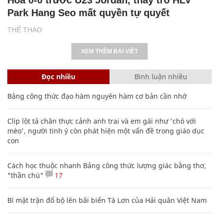
Park Hang Seo mất quyền tự quyết
THỂ THAO
XEM THÊM BÀI VIẾT
Đọc nhiều
Bình luận nhiều
Bảng công thức đạo hàm nguyên hàm cơ bản cần nhớ
Clip lột tả chân thực cảnh anh trai và em gái như 'chó với
mèo', người tinh ý còn phát hiện một vấn đề trong giáo dục
con
Cách học thuộc nhanh Bảng công thức lượng giác bằng thơ,
"thần chú"
17
Bí mật trận đổ bộ lên bãi biển Tà Lơn của Hải quân Việt Nam