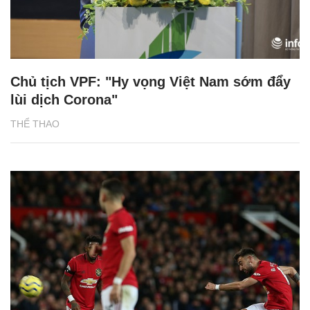
Chủ tịch VPF: "Hy vọng Việt Nam sớm đẩy
lùi dịch Corona"
THỂ THAO