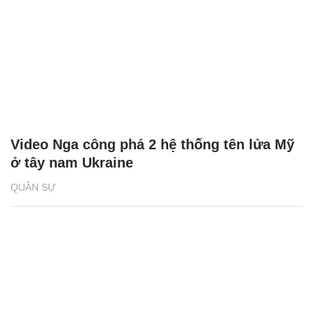
Video Nga công phá 2 hệ thống tên lửa Mỹ
ở tây nam Ukraine
QUÂN SỰ