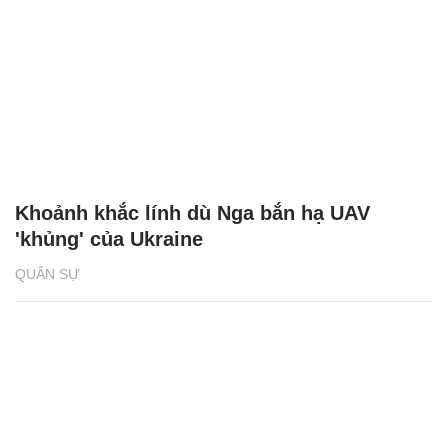
Khoảnh khắc lính dù Nga bắn hạ UAV
'khủng' của Ukraine
QUÂN SỰ