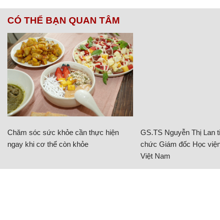
CÓ THỂ BẠN QUAN TÂM
Chăm sóc sức khỏe cần thực hiện
GS.TS Nguyễn Thị Lan ti
ngay khi cơ thể còn khỏe
chức Giám đốc Học viện
Việt Nam