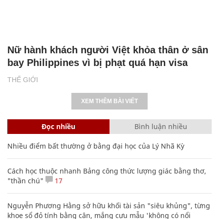
Nữ hành khách người Việt khỏa thân ở sân
bay Philippines vì bị phạt quá hạn visa
THẾ GIỚI
XEM THÊM BÀI VIẾT
Đọc nhiều
Bình luận nhiều
Nhiều điểm bất thường ở bằng đại học của Lý Nhã Kỳ
Cách học thuộc nhanh Bảng công thức lượng giác bằng thơ,
"thần chú"
17
Nguyễn Phương Hằng sở hữu khối tài sản "siêu khủng", từng
khoe sổ đỏ tính bằng cân, mắng cựu mẫu 'không có nổi