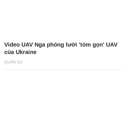
Video UAV Nga phóng lưới 'tóm gọn' UAV
của Ukraine
QUÂN SỰ