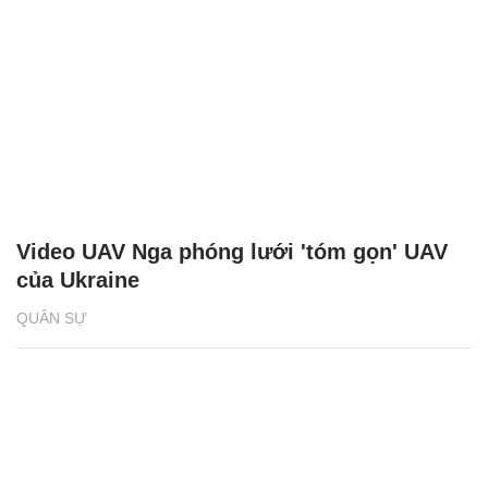
Video UAV Nga phóng lưới 'tóm gọn' UAV
của Ukraine
QUÂN SỰ