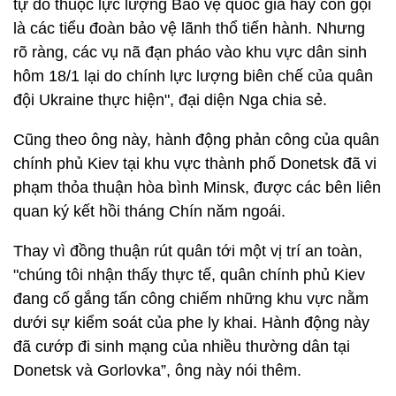
tự do thuộc lực lượng Bảo vệ quốc gia hay còn gọi
là các tiểu đoàn bảo vệ lãnh thổ tiến hành. Nhưng
rõ ràng, các vụ nã đạn pháo vào khu vực dân sinh
hôm 18/1 lại do chính lực lượng biên chế của quân
đội Ukraine thực hiện", đại diện Nga chia sẻ.
Cũng theo ông này, hành động phản công của quân
chính phủ Kiev tại khu vực thành phố Donetsk đã vi
phạm thỏa thuận hòa bình Minsk, được các bên liên
quan ký kết hồi tháng Chín năm ngoái.
Thay vì đồng thuận rút quân tới một vị trí an toàn,
"chúng tôi nhận thấy thực tế, quân chính phủ Kiev
đang cố gắng tấn công chiếm những khu vực nằm
dưới sự kiểm soát của phe ly khai. Hành động này
đã cướp đi sinh mạng của nhiều thường dân tại
Donetsk và Gorlovka”, ông này nói thêm.