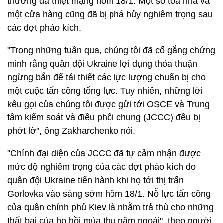
thường đã thiệt mạng hôm 18/1. Một số tòa nhà và
một cửa hàng cũng đã bị phá hủy nghiêm trọng sau
các đợt pháo kích.
"Trong những tuần qua, chúng tôi đã cố gắng chứng
minh rằng quân đội Ukraine lợi dụng thỏa thuận
ngừng bắn để tái thiết các lực lượng chuẩn bị cho
một cuộc tấn công tổng lực. Tuy nhiên, những lời
kêu gọi của chúng tôi được gửi tới OSCE và Trung
tâm kiểm soát và điều phối chung (JCCC) đều bị
phớt lờ", ông Zakharchenko nói.
"Chính đại diện của JCCC đã tự cảm nhận được
mức độ nghiêm trọng của các đợt pháo kích do
quân đội Ukraine tiến hành khi họ tới thị trấn
Gorlovka vào sáng sớm hôm 18/1. Nỗ lực tấn công
của quân chính phủ Kiev là nhằm trả thù cho những
thất bại của họ hồi mùa thu năm ngoái", theo người