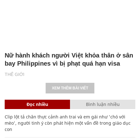
Nữ hành khách người Việt khỏa thân ở sân
bay Philippines vì bị phạt quá hạn visa
THẾ GIỚI
XEM THÊM BÀI VIẾT
Đọc nhiều
Bình luận nhiều
Clip lột tả chân thực cảnh anh trai và em gái như 'chó với
mèo', người tinh ý còn phát hiện một vấn đề trong giáo dục
con