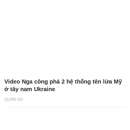
Video Nga công phá 2 hệ thống tên lửa Mỹ
ở tây nam Ukraine
QUÂN SỰ