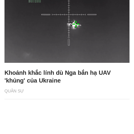
Khoảnh khắc lính dù Nga bắn hạ UAV
'khủng' của Ukraine
QUÂN SỰ