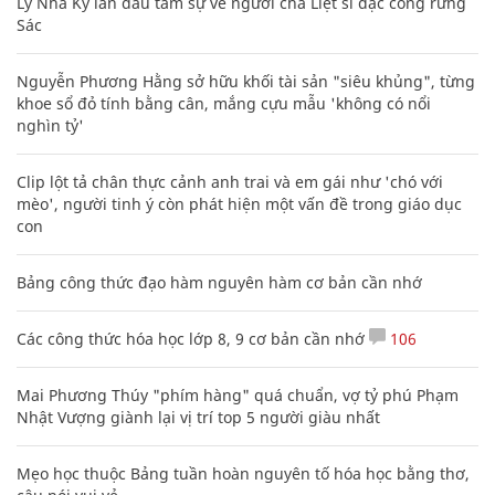
Lý Nhã Kỳ lần đầu tâm sự về người cha Liệt sĩ đặc công rừng
Sác
Nguyễn Phương Hằng sở hữu khối tài sản "siêu khủng", từng
khoe sổ đỏ tính bằng cân, mắng cựu mẫu 'không có nổi
nghìn tỷ'
Clip lột tả chân thực cảnh anh trai và em gái như 'chó với
mèo', người tinh ý còn phát hiện một vấn đề trong giáo dục
con
Bảng công thức đạo hàm nguyên hàm cơ bản cần nhớ
Các công thức hóa học lớp 8, 9 cơ bản cần nhớ
106
Mai Phương Thúy "phím hàng" quá chuẩn, vợ tỷ phú Phạm
Nhật Vượng giành lại vị trí top 5 người giàu nhất
Mẹo học thuộc Bảng tuần hoàn nguyên tố hóa học bằng thơ,