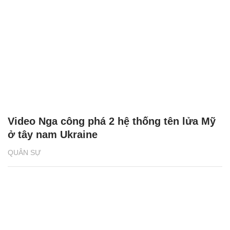
Video Nga công phá 2 hệ thống tên lửa Mỹ
ở tây nam Ukraine
QUÂN SỰ