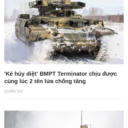
'Kẻ hủy diệt' BMPT Terminator chịu được
cùng lúc 2 tên lửa chống tăng
QUÂN SỰ