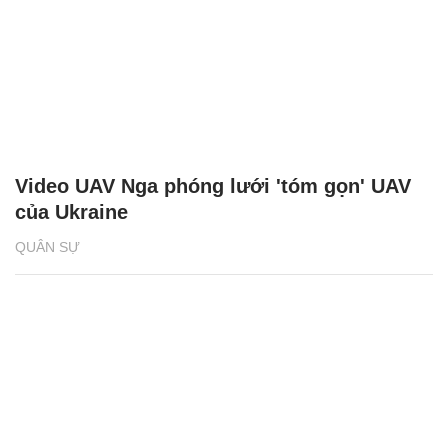
Video UAV Nga phóng lưới 'tóm gọn' UAV
của Ukraine
QUÂN SỰ