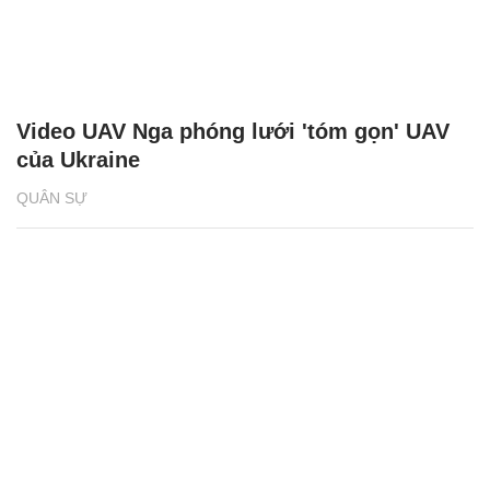
Video UAV Nga phóng lưới 'tóm gọn' UAV
của Ukraine
QUÂN SỰ