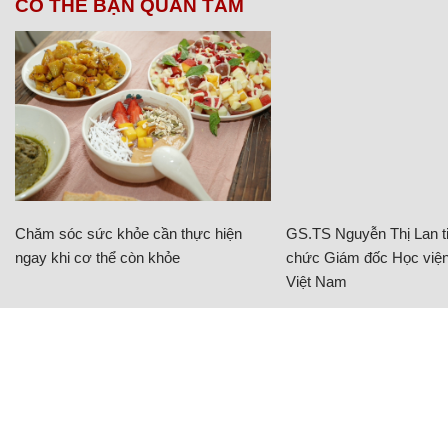
CÓ THỂ BẠN QUAN TÂM
Chăm sóc sức khỏe cần thực hiện
GS.TS Nguyễn Thị Lan ti
ngay khi cơ thể còn khỏe
chức Giám đốc Học viện
Việt Nam