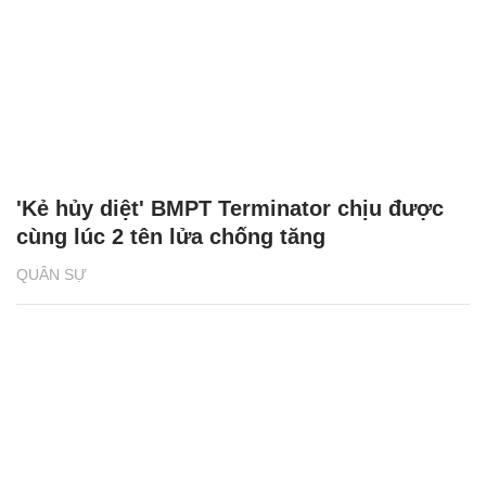
'Kẻ hủy diệt' BMPT Terminator chịu được
cùng lúc 2 tên lửa chống tăng
QUÂN SỰ