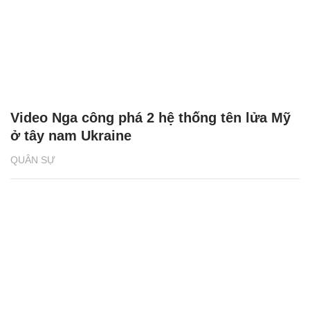
Video Nga công phá 2 hệ thống tên lửa Mỹ
ở tây nam Ukraine
QUÂN SỰ