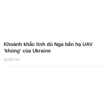
Khoảnh khắc lính dù Nga bắn hạ UAV
'khủng' của Ukraine
QUÂN SỰ