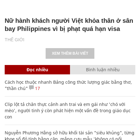
Nữ hành khách người Việt khỏa thân ở sân
bay Philippines vì bị phạt quá hạn visa
THẾ GIỚI
XEM THÊM BÀI VIẾT
Đọc nhiều
Bình luận nhiều
Cách học thuộc nhanh Bảng công thức lượng giác bằng thơ,
"thần chú"
17
Clip lột tả chân thực cảnh anh trai và em gái như 'chó với
mèo', người tinh ý còn phát hiện một vấn đề trong giáo dục
con
Nguyễn Phương Hằng sở hữu khối tài sản "siêu khủng", từng
khoe sổ đỏ tính bằng cân, mắng cựu mẫu 'không có nổi